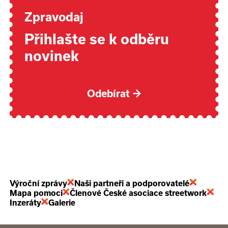
Zpravodaj
Přihlašte se k odběru
novinek
Odebírat
→
Výroční zprávy
Naši partneři a podporovatelé
Mapa pomoci
Členové České asociace streetwork
Inzeráty
Galerie