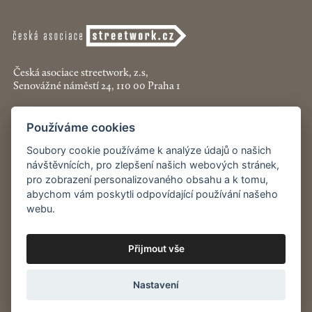
Česká asociace streetwork, z.s,
Senovážné náměstí 24, 110 00 Praha 1
+420 774 913 777
Používáme cookies
asociace@streetwork.cz
Soubory cookie používáme k analýze údajů o našich
návštěvnících, pro zlepšení našich webových stránek,
Nastavení cookies
pro zobrazení personalizovaného obsahu a k tomu,
abychom vám poskytli odpovídající používání našeho
Restartshop.cz
webu.
Pracenaulici.cz
Přijmout vše
Odběr
novinek
Nastavení