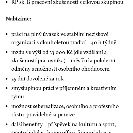
ŘP sk. B pracovní zkušenosti s cílovou skupinou
Nabízíme:
práci na plný úvazek ve stabilní neziskové
organizaci s dlouholetou tradicí – 40 h týdně
mzdu ve výši od 33 000 Kč (dle vzdělání a
zkušeností pracovníka) + měsíční a pololetní
odměny s možností osobního ohodnocení
25 dní dovolené za rok
smysluplnou práci v příjemném a kreativním
týmu
možnost seberealizace, osobního a profesního
růstu, pravidelné supervize
další benefity – příspěvek na kulturu a sport,
životní jubilea, home office, firemní akce aj.