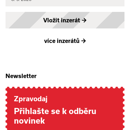
Vložit inzerát
→
více inzerátů
→
Newsletter
Zpravodaj
Přihlašte se k odběru
novinek