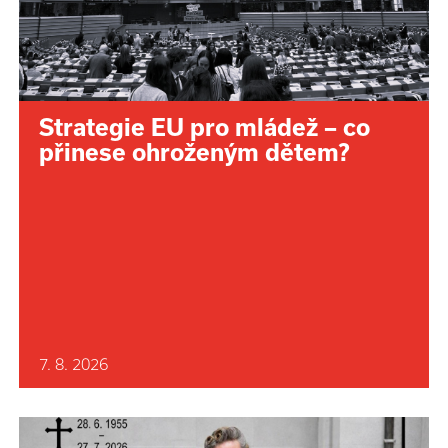
Strategie EU pro mládež – co
přinese ohroženým dětem?
7. 8. 2026