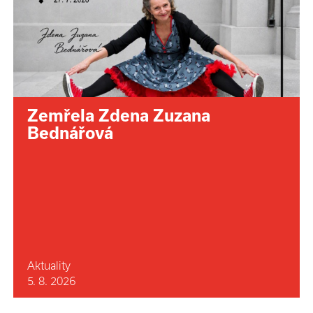
Zemřela Zdena Zuzana
Bednářová
Aktuality
5. 8. 2026