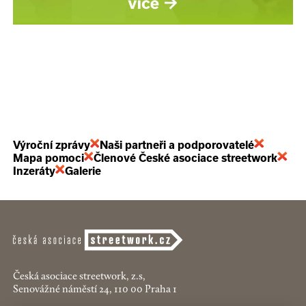
Výroční zprávy
Naši partneři a podporovatelé
Mapa pomoci
Členové České asociace streetwork
Inzeráty
Galerie
Česká asociace streetwork, z.s,
Senovážné náměstí 24, 110 00 Praha 1