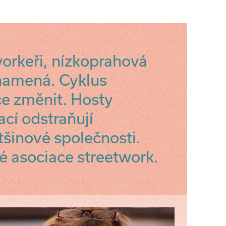
workeři, nízkoprahová
znamená. Cyklus
e změnit. Hosty
ací odstraňují
šinové společnosti.
é asociace streetwork.