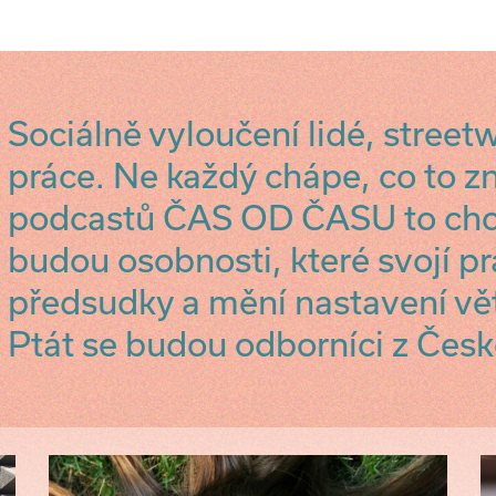
Sociálně vyloučení lidé, street
práce. Ne každý chápe, co to 
podcastů ČAS OD ČASU to chc
budou osobnosti, které svojí pr
předsudky a mění nastavení vět
Ptát se budou odborníci z Česk