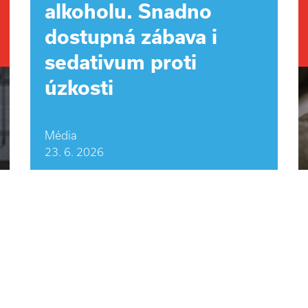
alkoholu. Snadno
dostupná zábava i
sedativum proti
úzkosti
Média
23. 6. 2026