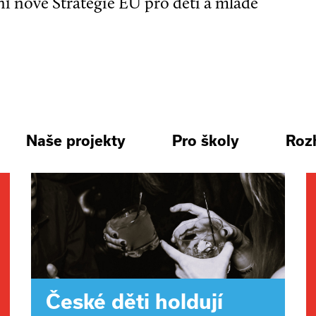
ní nové Strategie EU pro děti a mladé
Naše projekty
Pro školy
Roz
České děti holdují