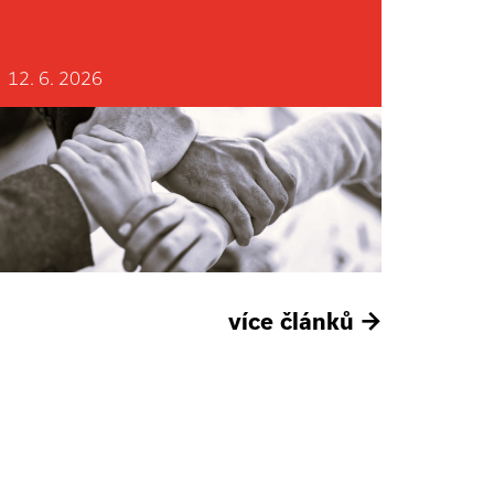
12. 6. 2026
více článků
→