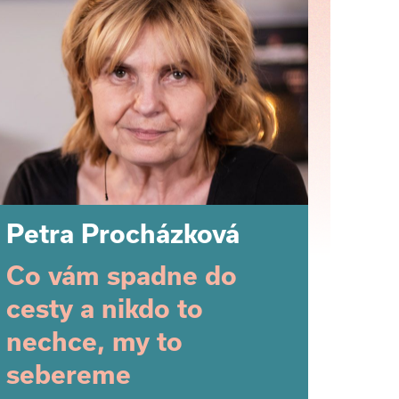
Petra Procházková
Co vám spadne do
cesty a nikdo to
nechce, my to
sebereme