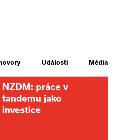
hovory
Události
Média
NZDM: práce v
tandemu jako
investice