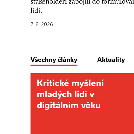
stakeholdeři zapojili do formulová
lidi.
7. 8. 2026
Všechny články
Aktuality
Kritické myšlení
mladých lidí v
digitálním věku