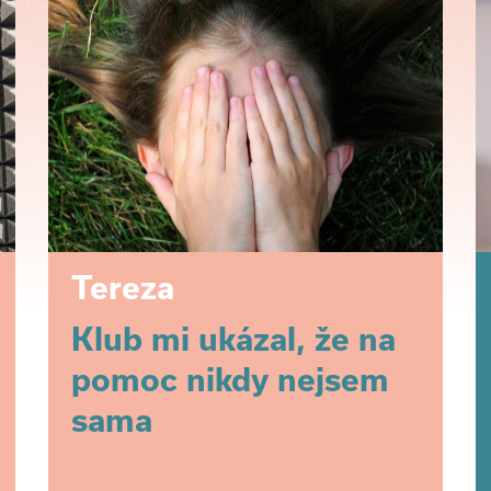
Tereza
Klub mi ukázal, že na
pomoc nikdy nejsem
sama