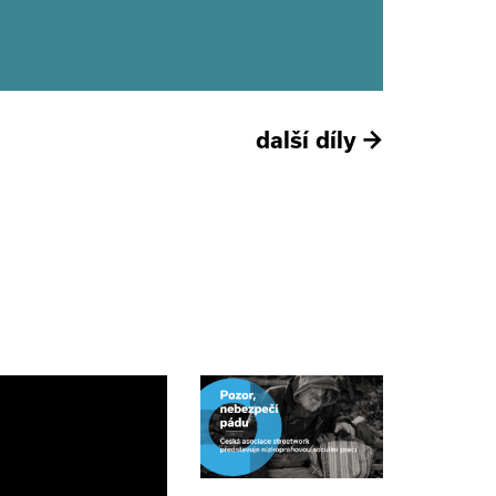
další díly
→