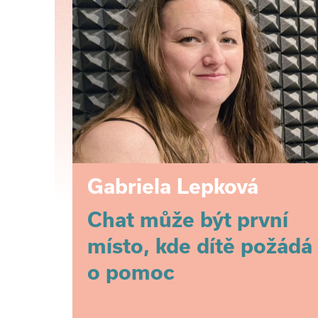
Gabriela Lepková
Chat může být první
místo, kde dítě požádá
o pomoc