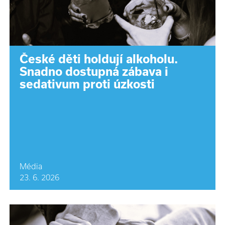
České děti holdují alkoholu.
Snadno dostupná zábava i
sedativum proti úzkosti
Média
23. 6. 2026