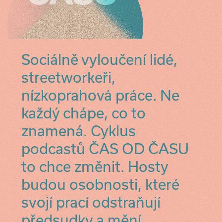
Sociálně vyloučení lidé,
streetworkeři,
nízkoprahová práce. Ne
každý chápe, co to
znamená. Cyklus
podcastů ČAS OD ČASU
to chce změnit. Hosty
budou osobnosti, které
svojí prací odstraňují
předsudky a mění