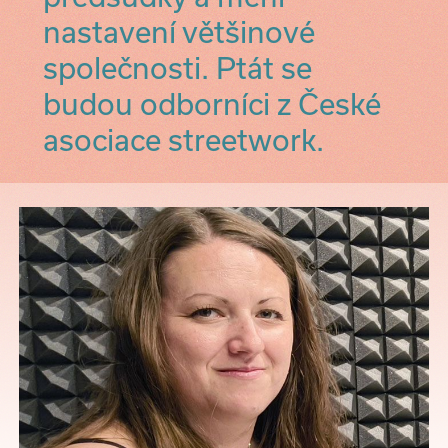
nastavení většinové
společnosti. Ptát se
budou odborníci z České
asociace streetwork.