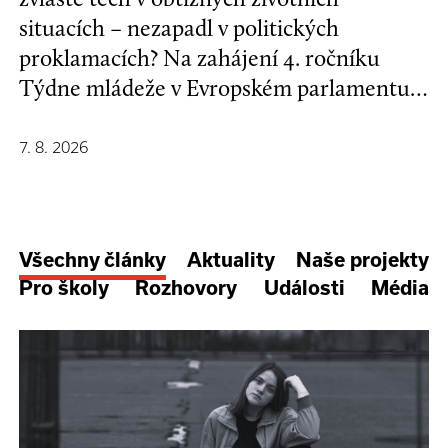
situacích – nezapadl v politických
proklamacích? Na zahájení 4. ročníku
Týdne mládeže v Evropském parlamentu v
Bruselu se mladí lidé a evropští
stakeholdeři zapojili do formulování nové
7. 8. 2026
Strategie EU pro děti a mladé lidi.
Všechny články
Aktuality
Naše projekty
Pro školy
Rozhovory
Události
Média