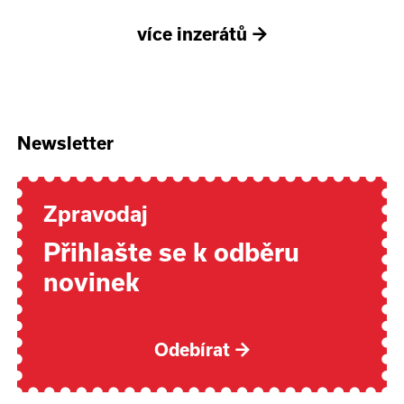
více inzerátů
→
Newsletter
Zpravodaj
Přihlašte se k odběru
novinek
Odebírat
→