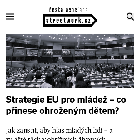
Strategie EU pro mládež – co
přinese ohroženým dětem?
Jak zajistit, aby hlas mladých lidí – a
zvláště těch v obtížných životních