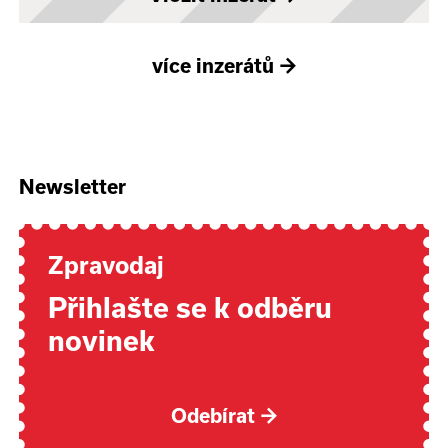
více inzerátů
→
Newsletter
Zpravodaj
Přihlašte se k odběru
novinek
Odebírat
→