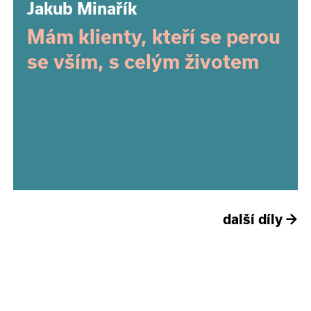
Jakub Minařík
Mám klienty, kteří se perou
se vším, s celým životem
další díly
→