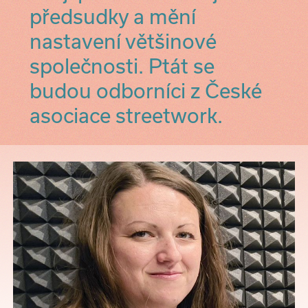
předsudky a mění
nastavení většinové
společnosti. Ptát se
budou odborníci z České
asociace streetwork.