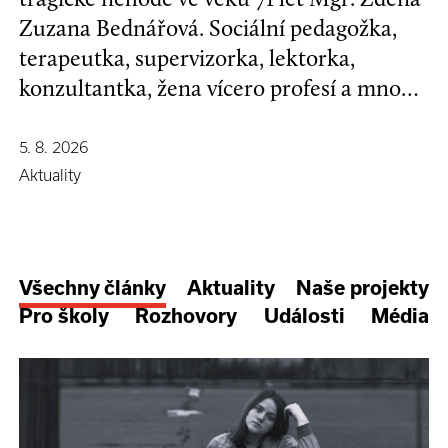
Zuzana Bednářová. Sociální pedagožka,
terapeutka, supervizorka, lektorka,
konzultantka, žena vícero profesí a mnoha
koníčků, kamarádka se širokým srdcem a
nespoutanou povahou.
5. 8. 2026
Aktuality
Všechny články
Aktuality
Naše projekty
Pro školy
Rozhovory
Události
Média