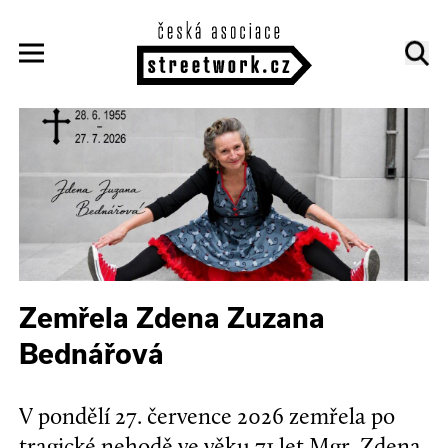
Zemřela Zdena Zuzana
Bednářová
V pondělí 27. července 2026 zemřela po
tragické nehodě ve věku 71 let Mgr. Zdena