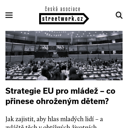
Strategie EU pro mládež – co
přinese ohroženým dětem?
Jak zajistit, aby hlas mladých lidí – a
zvláště těch v obtížných životních