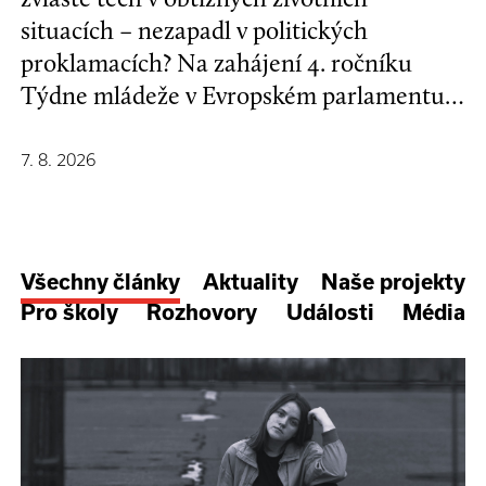
situacích – nezapadl v politických
proklamacích? Na zahájení 4. ročníku
Týdne mládeže v Evropském parlamentu v
Bruselu se mladí lidé a evropští
stakeholdeři zapojili do formulování nové
7. 8. 2026
Strategie EU pro děti a mladé lidi.
Všechny články
Aktuality
Naše projekty
Pro školy
Rozhovory
Události
Média