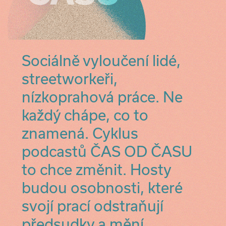
Sociálně vyloučení lidé,
streetworkeři,
nízkoprahová práce. Ne
každý chápe, co to
znamená. Cyklus
podcastů ČAS OD ČASU
to chce změnit. Hosty
budou osobnosti, které
svojí prací odstraňují
předsudky a mění