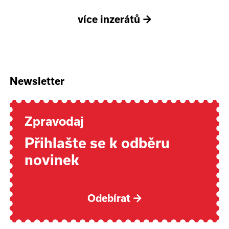
více inzerátů
→
Newsletter
Zpravodaj
Přihlašte se k odběru
novinek
Odebírat
→