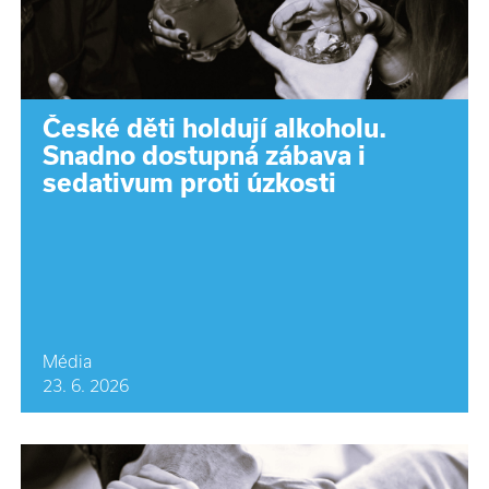
České děti holdují alkoholu.
Snadno dostupná zábava i
sedativum proti úzkosti
Média
23. 6. 2026