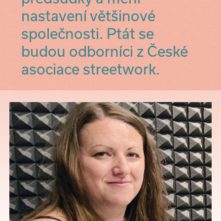
nastavení většinové
společnosti. Ptát se
budou odborníci z České
asociace streetwork.