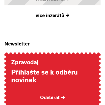
více inzerátů
→
Newsletter
Zpravodaj
Přihlašte se k odběru
novinek
Odebírat
→