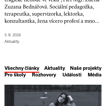
Zuzana Bednářová. Sociální pedagožka,
terapeutka, supervizorka, lektorka,
konzultantka, žena vícero profesí a mnoha
koníčků, kamarádka se širokým srdcem a
nespoutanou povahou.
5. 8. 2026
Aktuality
Všechny články
Aktuality
Naše projekty
Pro školy
Rozhovory
Události
Média