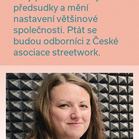
předsudky a mění
nastavení většinové
společnosti. Ptát se
budou odborníci z České
asociace streetwork.