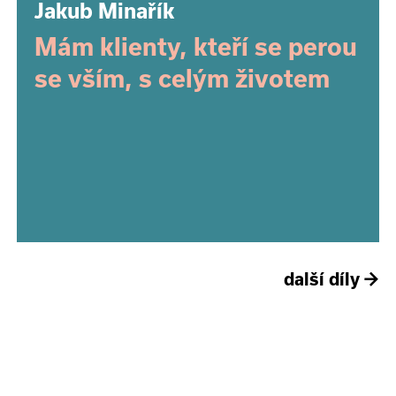
Jakub Minařík
Mám klienty, kteří se perou
se vším, s celým životem
další díly
→