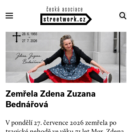
Zemřela Zdena Zuzana
Bednářová
V pondělí 27. července 2026 zemřela po
tragické nehodě ve věku 71 let Mgr. Zdena