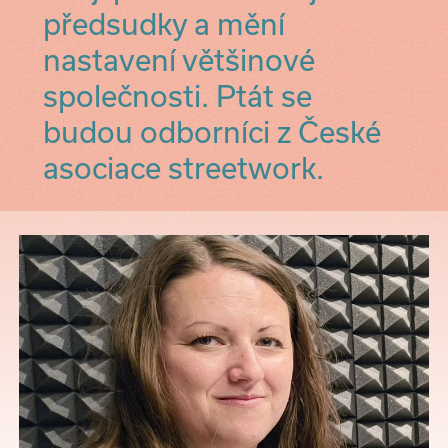
předsudky a mění
nastavení většinové
společnosti. Ptát se
budou odborníci z České
asociace streetwork.