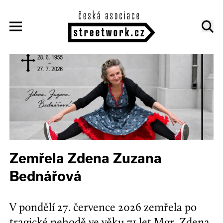
Zemřela Zdena Zuzana
Bednářová
V pondělí 27. července 2026 zemřela po
tragické nehodě ve věku 71 let Mgr. Zdena