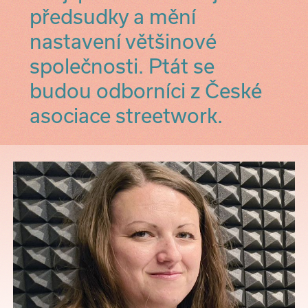
předsudky a mění
nastavení většinové
společnosti. Ptát se
budou odborníci z České
asociace streetwork.