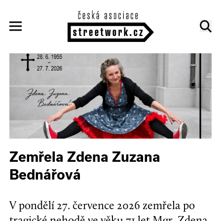
Zemřela Zdena Zuzana
Bednářová
V pondělí 27. července 2026 zemřela po
tragické nehodě ve věku 71 let Mgr. Zdena