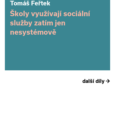
Tomáš Feřtek
Školy využívají sociální
služby zatím jen
nesystémově
další díly
→