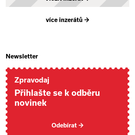
více inzerátů
→
Newsletter
Zpravodaj
Přihlašte se k odběru
novinek
Odebírat
→