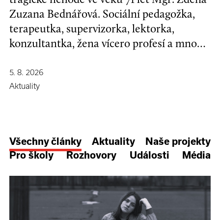
Zuzana Bednářová. Sociální pedagožka,
terapeutka, supervizorka, lektorka,
konzultantka, žena vícero profesí a mnoha
koníčků, kamarádka se širokým srdcem a
nespoutanou povahou.
5. 8. 2026
Aktuality
Všechny články
Aktuality
Naše projekty
Pro školy
Rozhovory
Události
Média