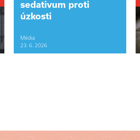
sedativum proti
úzkosti
Média
23. 6. 2026