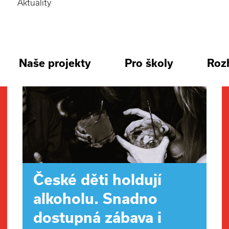
Aktuality
Naše projekty
Pro školy
Roz
České děti holdují
alkoholu. Snadno
dostupná zábava i