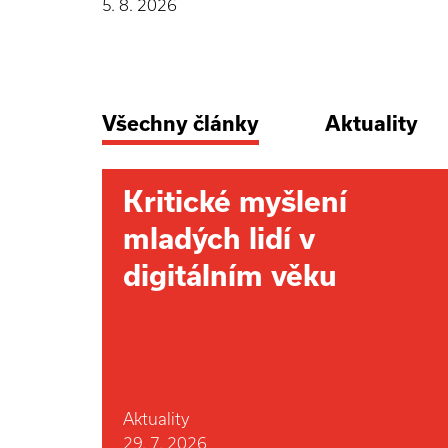
5. 8. 2026
Všechny články
Aktuality
Kritické myšlení
mladých lidí v
digitálním věku
Aktuality
29. 7. 2026