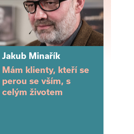
Jakub Minařík
Mám klienty, kteří se
perou se vším, s
celým životem