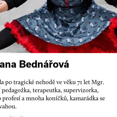
zana Bednářová
a po tragické nehodě ve věku 71 let Mgr.
 pedagožka, terapeutka, supervizorka,
ro profesí a mnoha koníčků, kamarádka se
vahou.