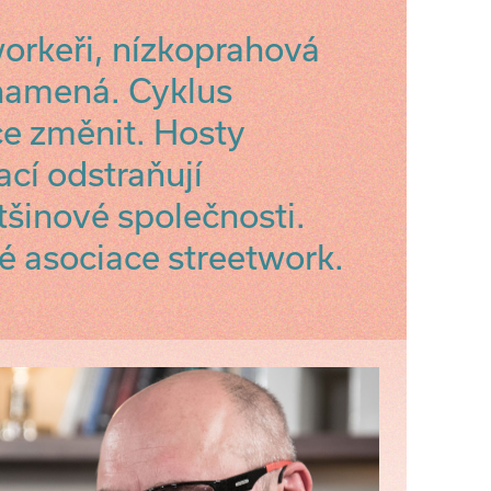
workeři, nízkoprahová
znamená. Cyklus
e změnit. Hosty
ací odstraňují
šinové společnosti.
é asociace streetwork.