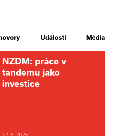
hovory
Události
Média
NZDM: práce v
tandemu jako
investice
12. 6. 2026