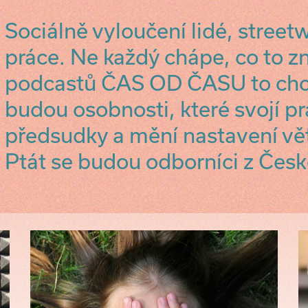
Sociálně vyloučení lidé, street
práce. Ne každý chápe, co to 
podcastů ČAS OD ČASU to chc
budou osobnosti, které svojí pr
předsudky a mění nastavení vět
Ptát se budou odborníci z Česk