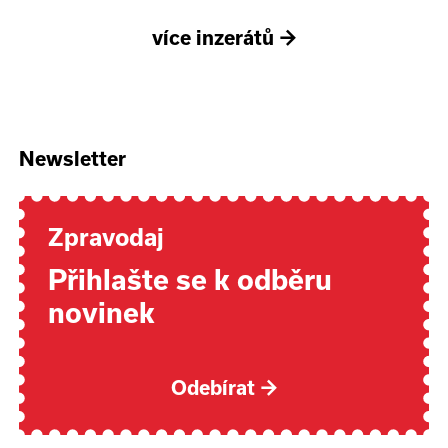
více inzerátů
→
Newsletter
Zpravodaj
Přihlašte se k odběru
novinek
Odebírat
→