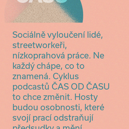
Sociálně vyloučení lidé,
streetworkeři,
nízkoprahová práce. Ne
každý chápe, co to
znamená. Cyklus
podcastů ČAS OD ČASU
to chce změnit. Hosty
budou osobnosti, které
svojí prací odstraňují
předsudky a mění