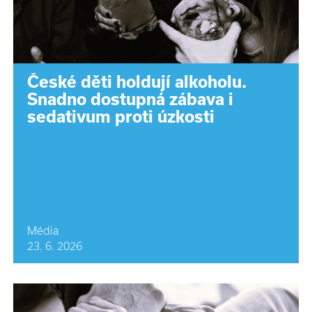
České děti holdují alkoholu.
Snadno dostupná zábava i
sedativum proti úzkosti
Média
23. 6. 2026