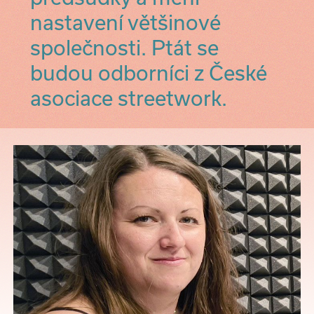
nastavení většinové
společnosti. Ptát se
budou odborníci z České
asociace streetwork.