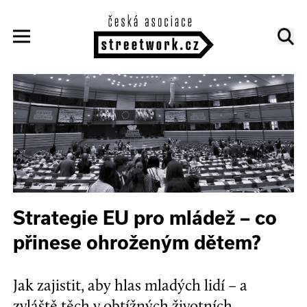
Strategie EU pro mládež – co
přinese ohroženým dětem?
Jak zajistit, aby hlas mladých lidí – a
zvláště těch v obtížných životních