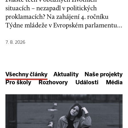
situacích – nezapadl v politických
proklamacích? Na zahájení 4. ročníku
Týdne mládeže v Evropském parlamentu v
Bruselu se mladí lidé a evropští
stakeholdeři zapojili do formulování nové
7. 8. 2026
Strategie EU pro děti a mladé lidi.
Všechny články
Aktuality
Naše projekty
Pro školy
Rozhovory
Události
Média