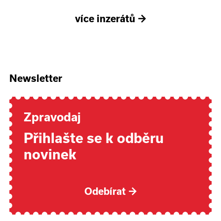
více inzerátů
→
Newsletter
Zpravodaj
Přihlašte se k odběru
novinek
Odebírat
→