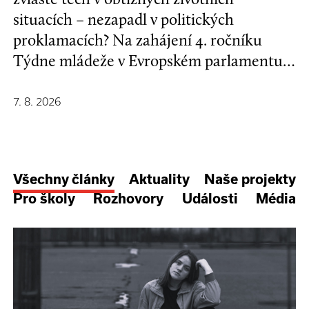
situacích – nezapadl v politických
proklamacích? Na zahájení 4. ročníku
Týdne mládeže v Evropském parlamentu v
Bruselu se mladí lidé a evropští
stakeholdeři zapojili do formulování nové
7. 8. 2026
Strategie EU pro děti a mladé lidi.
Všechny články
Aktuality
Naše projekty
Pro školy
Rozhovory
Události
Média