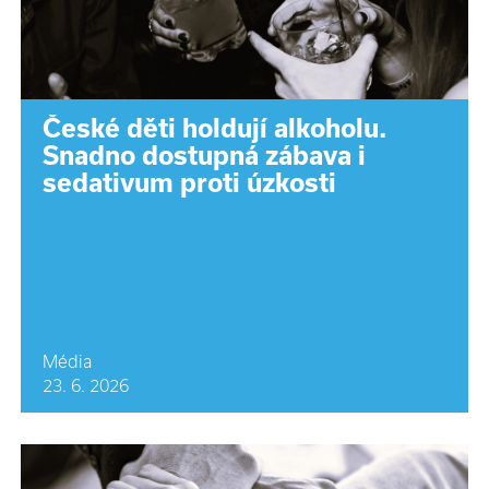
České děti holdují alkoholu.
Snadno dostupná zábava i
sedativum proti úzkosti
Média
23. 6. 2026