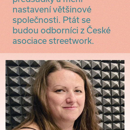
nastavení většinové
společnosti. Ptát se
budou odborníci z České
asociace streetwork.