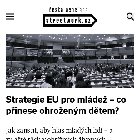
Strategie EU pro mládež – co
přinese ohroženým dětem?
Jak zajistit, aby hlas mladých lidí – a
zvláště těch v obtížných životních