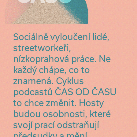
Sociálně vyloučení lidé,
streetworkeři,
nízkoprahová práce. Ne
každý chápe, co to
znamená. Cyklus
podcastů ČAS OD ČASU
to chce změnit. Hosty
budou osobnosti, které
svojí prací odstraňují
předsudky a mění