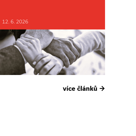
12. 6. 2026
více článků
→