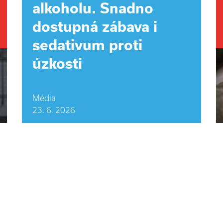
alkoholu. Snadno
dostupná zábava i
sedativum proti
úzkosti
Média
23. 6. 2026