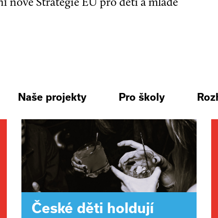
ní nové Strategie EU pro děti a mladé
Naše projekty
Pro školy
Roz
České děti holdují