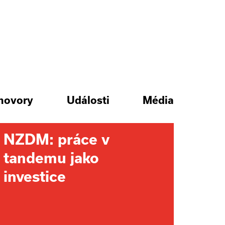
hovory
Události
Média
NZDM: práce v
tandemu jako
investice