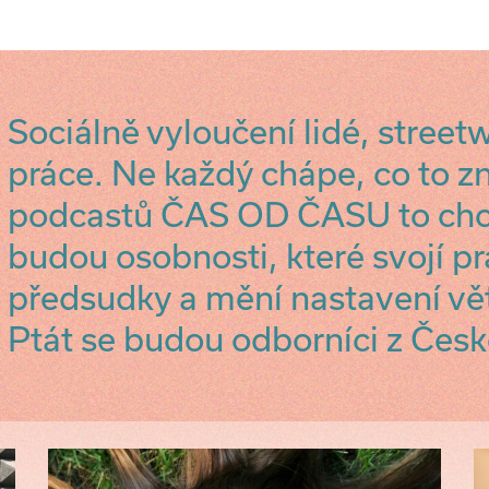
Sociálně vyloučení lidé, street
práce. Ne každý chápe, co to 
podcastů ČAS OD ČASU to chc
budou osobnosti, které svojí pr
předsudky a mění nastavení vět
Ptát se budou odborníci z Česk