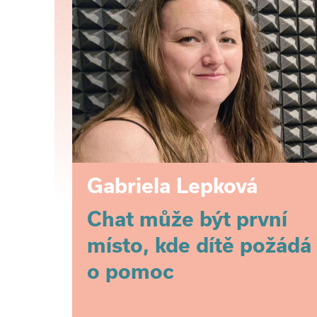
Gabriela Lepková
Chat může být první
místo, kde dítě požádá
o pomoc