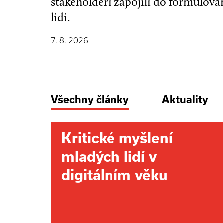
stakeholdeři zapojili do formulová
lidi.
7. 8. 2026
Všechny články
Aktuality
Kritické myšlení
mladých lidí v
digitálním věku