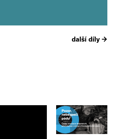
další díly
→