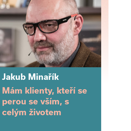
Jakub Minařík
Mám klienty, kteří se
perou se vším, s
celým životem