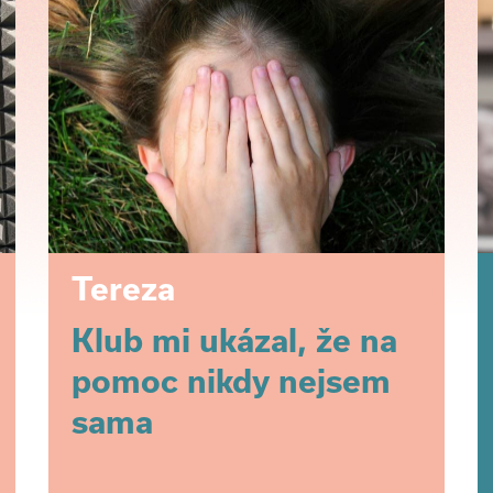
Tereza
Klub mi ukázal, že na
pomoc nikdy nejsem
sama