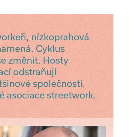
workeři, nízkoprahová
znamená. Cyklus
e změnit. Hosty
ací odstraňují
šinové společnosti.
é asociace streetwork.