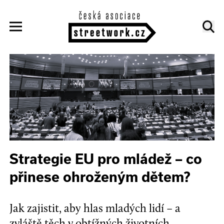
Strategie EU pro mládež – co
přinese ohroženým dětem?
Jak zajistit, aby hlas mladých lidí – a
zvláště těch v obtížných životních