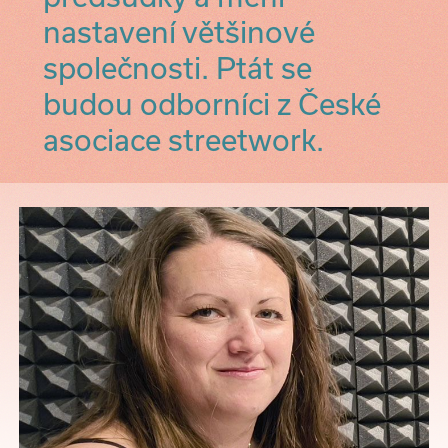
nastavení většinové
společnosti. Ptát se
budou odborníci z České
asociace streetwork.