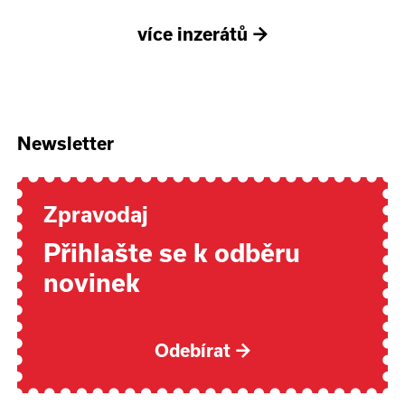
více inzerátů
→
Newsletter
Zpravodaj
Přihlašte se k odběru
novinek
Odebírat
→