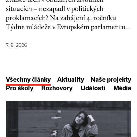
situacích – nezapadl v politických
proklamacích? Na zahájení 4. ročníku
Týdne mládeže v Evropském parlamentu v
Bruselu se mladí lidé a evropští
stakeholdeři zapojili do formulování nové
7. 8. 2026
Strategie EU pro děti a mladé lidi.
Všechny články
Aktuality
Naše projekty
Pro školy
Rozhovory
Události
Média