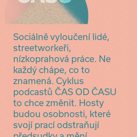
Sociálně vyloučení lidé,
streetworkeři,
nízkoprahová práce. Ne
každý chápe, co to
znamená. Cyklus
podcastů ČAS OD ČASU
to chce změnit. Hosty
budou osobnosti, které
svojí prací odstraňují
předsudky a mění