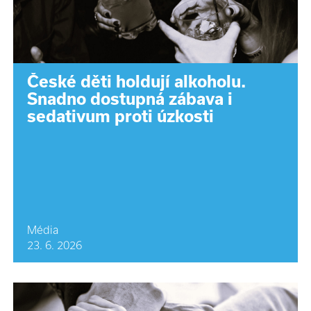
České děti holdují alkoholu.
Snadno dostupná zábava i
sedativum proti úzkosti
Média
23. 6. 2026