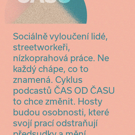
Sociálně vyloučení lidé,
streetworkeři,
nízkoprahová práce. Ne
každý chápe, co to
znamená. Cyklus
podcastů ČAS OD ČASU
to chce změnit. Hosty
budou osobnosti, které
svojí prací odstraňují
předsudky a mění