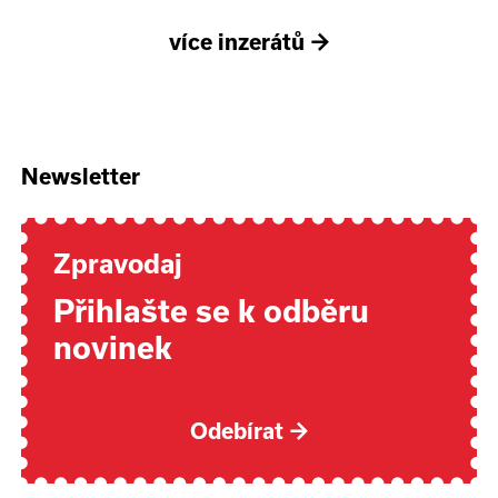
více inzerátů
→
Newsletter
Zpravodaj
Přihlašte se k odběru
novinek
Odebírat
→