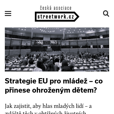
Strategie EU pro mládež – co
přinese ohroženým dětem?
Jak zajistit, aby hlas mladých lidí – a
zvláště těch v obtížných životních