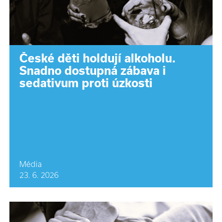
České děti holdují alkoholu.
Snadno dostupná zábava i
sedativum proti úzkosti
Média
23. 6. 2026