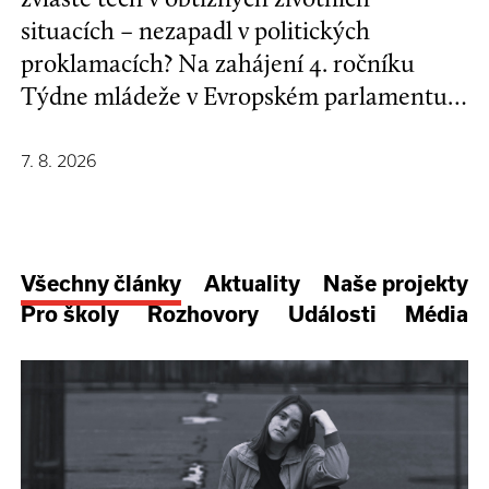
situacích – nezapadl v politických
proklamacích? Na zahájení 4. ročníku
Týdne mládeže v Evropském parlamentu v
Bruselu se mladí lidé a evropští
stakeholdeři zapojili do formulování nové
7. 8. 2026
Strategie EU pro děti a mladé lidi.
Všechny články
Aktuality
Naše projekty
Pro školy
Rozhovory
Události
Média