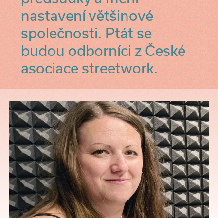
nastavení většinové
společnosti. Ptát se
budou odborníci z České
asociace streetwork.