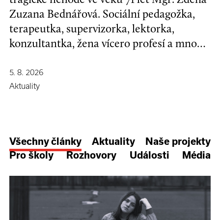
Zuzana Bednářová. Sociální pedagožka,
terapeutka, supervizorka, lektorka,
konzultantka, žena vícero profesí a mnoha
koníčků, kamarádka se širokým srdcem a
nespoutanou povahou.
5. 8. 2026
Aktuality
Všechny články
Aktuality
Naše projekty
Pro školy
Rozhovory
Události
Média