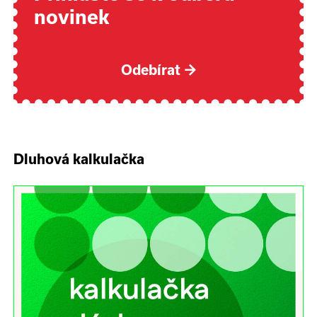
novinek
Odebírat
→
Dluhová kalkulačka