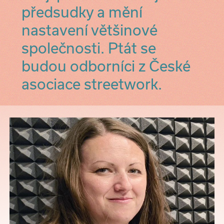
předsudky a mění
nastavení většinové
společnosti. Ptát se
budou odborníci z České
asociace streetwork.