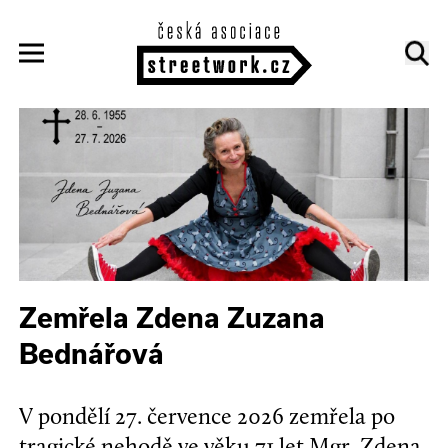
Zemřela Zdena Zuzana
Bednářová
V pondělí 27. července 2026 zemřela po
tragické nehodě ve věku 71 let Mgr. Zdena