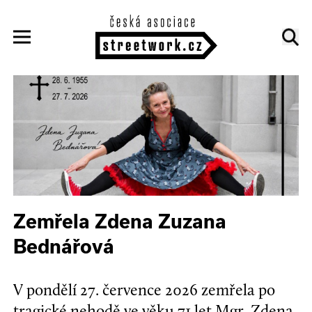
Zemřela Zdena Zuzana
Bednářová
V pondělí 27. července 2026 zemřela po
tragické nehodě ve věku 71 let Mgr. Zdena