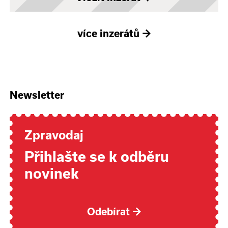
více inzerátů
→
Newsletter
Zpravodaj
Přihlašte se k odběru
novinek
Odebírat
→