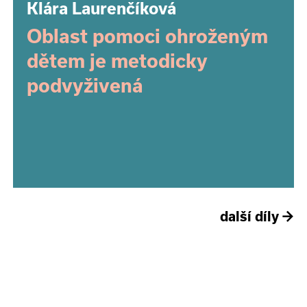
Klára Laurenčíková
Oblast pomoci ohroženým
dětem je metodicky
podvyživená
další díly
→