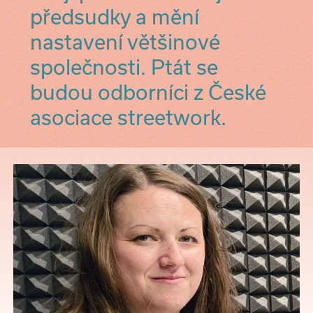
předsudky a mění
nastavení většinové
společnosti. Ptát se
budou odborníci z České
asociace streetwork.