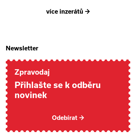
více inzerátů
→
Newsletter
Zpravodaj
Přihlašte se k odběru
novinek
Odebírat
→