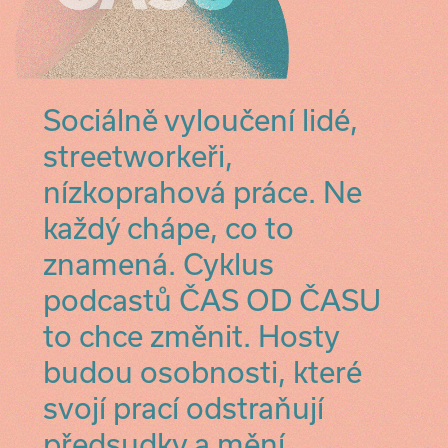
Sociálně vyloučení lidé,
streetworkeři,
nízkoprahová práce. Ne
každý chápe, co to
znamená. Cyklus
podcastů ČAS OD ČASU
to chce změnit. Hosty
budou osobnosti, které
svojí prací odstraňují
předsudky a mění