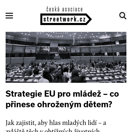
Strategie EU pro mládež – co
přinese ohroženým dětem?
Jak zajistit, aby hlas mladých lidí – a
zvláště těch v obtížných životních