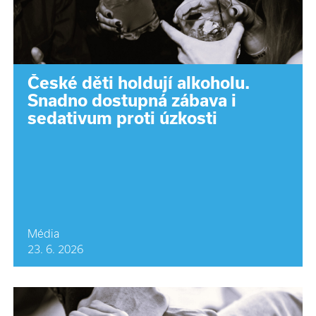
České děti holdují alkoholu.
Snadno dostupná zábava i
sedativum proti úzkosti
Média
23. 6. 2026