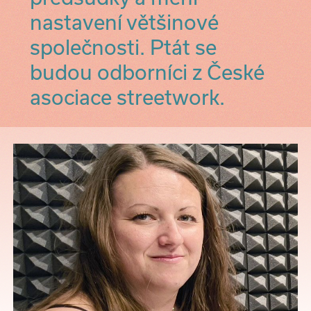
nastavení většinové
společnosti. Ptát se
budou odborníci z České
asociace streetwork.