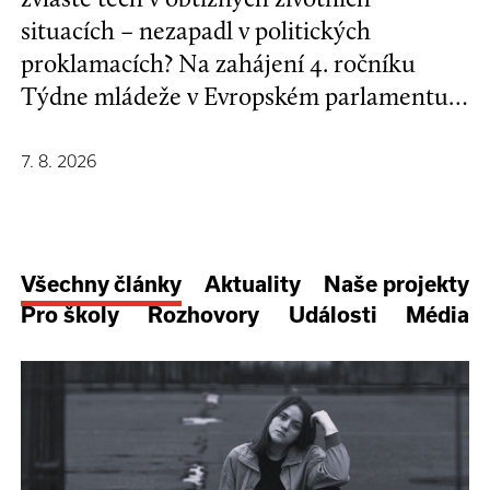
situacích – nezapadl v politických
proklamacích? Na zahájení 4. ročníku
Týdne mládeže v Evropském parlamentu v
Bruselu se mladí lidé a evropští
stakeholdeři zapojili do formulování nové
7. 8. 2026
Strategie EU pro děti a mladé lidi.
Všechny články
Aktuality
Naše projekty
Pro školy
Rozhovory
Události
Média