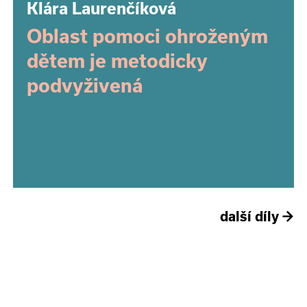
Klára Laurenčíková
Oblast pomoci ohroženým
dětem je metodicky
podvyživená
další díly
→