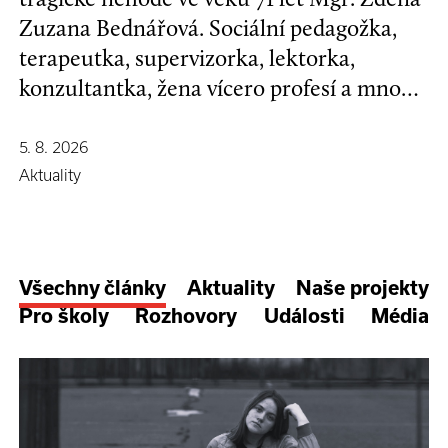
Zuzana Bednářová. Sociální pedagožka,
terapeutka, supervizorka, lektorka,
konzultantka, žena vícero profesí a mnoha
koníčků, kamarádka se širokým srdcem a
nespoutanou povahou.
5. 8. 2026
Aktuality
Všechny články
Aktuality
Naše projekty
Pro školy
Rozhovory
Události
Média