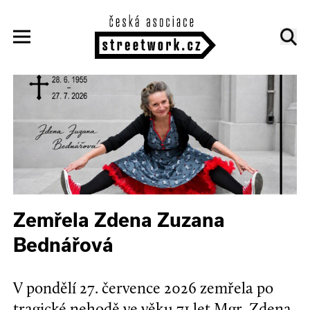
Zemřela Zdena Zuzana
Bednářová
V pondělí 27. července 2026 zemřela po
tragické nehodě ve věku 71 let Mgr. Zdena