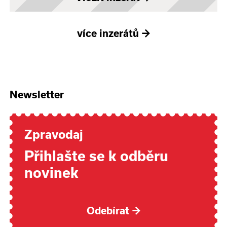
více inzerátů
→
Newsletter
Zpravodaj
Přihlašte se k odběru
novinek
Odebírat
→