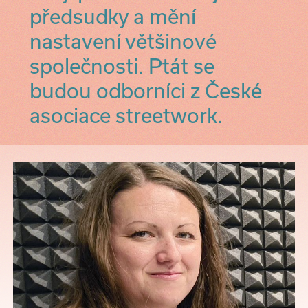
předsudky a mění
nastavení většinové
společnosti. Ptát se
budou odborníci z České
asociace streetwork.