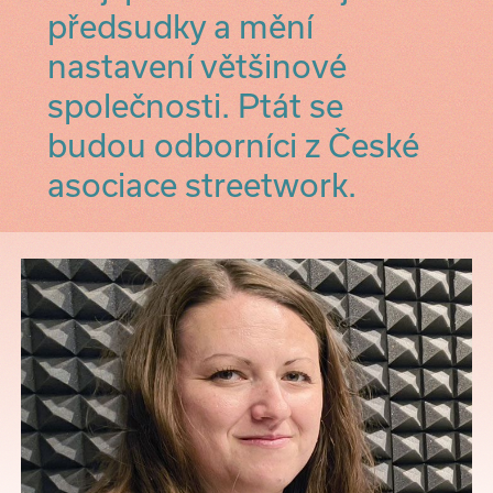
předsudky a mění
nastavení většinové
společnosti. Ptát se
budou odborníci z České
asociace streetwork.