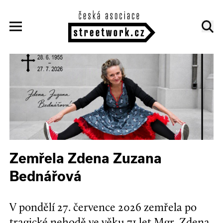
Zemřela Zdena Zuzana
Bednářová
V pondělí 27. července 2026 zemřela po
tragické nehodě ve věku 71 let Mgr. Zdena