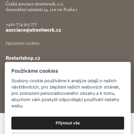
Česká asociace streetwork, z.s,
Senovážné náměstí 24, 110 00 Praha 1
+420 774 913 777
asociace@streetwork.cz
Nastavení cookies
Restartshop.cz
Používáme cookies
Pracenaulici.cz
Soubory cookie používáme k analýze údajů o našich
Odběr
návštěvnících, pro zlepšení našich webových stránek,
novinek
pro zobrazení personalizovaného obsahu a k tomu,
abychom vám poskytli odpovídající používání našeho
webu.
Přijmout vše