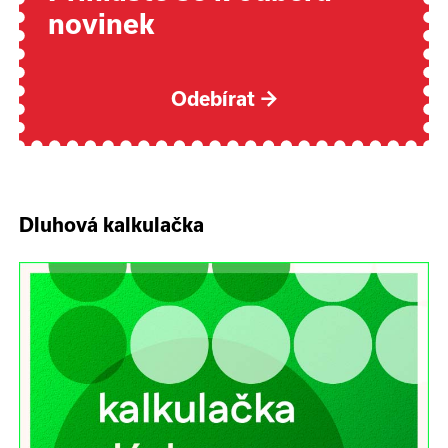
novinek
Odebírat
→
Dluhová kalkulačka