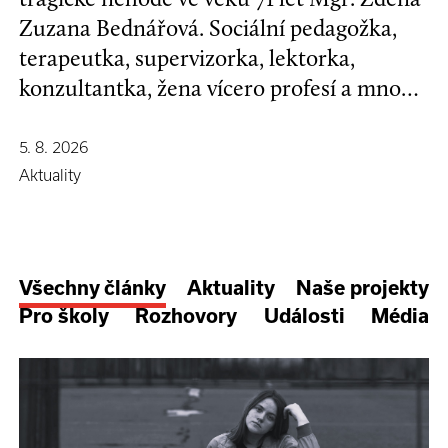
Zuzana Bednářová. Sociální pedagožka,
terapeutka, supervizorka, lektorka,
konzultantka, žena vícero profesí a mnoha
koníčků, kamarádka se širokým srdcem a
nespoutanou povahou.
5. 8. 2026
Aktuality
Všechny články
Aktuality
Naše projekty
Pro školy
Rozhovory
Události
Média