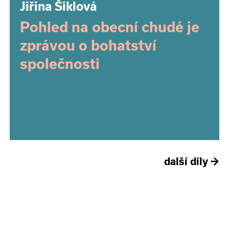
Jiřina Šiklová
Pohled na obecní chudé je
zprávou o bohatství
společnosti
další díly
→