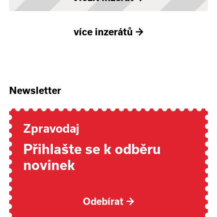
více inzerátů
→
Newsletter
Zpravodaj
Přihlašte se k odběru
novinek
Odebírat
→