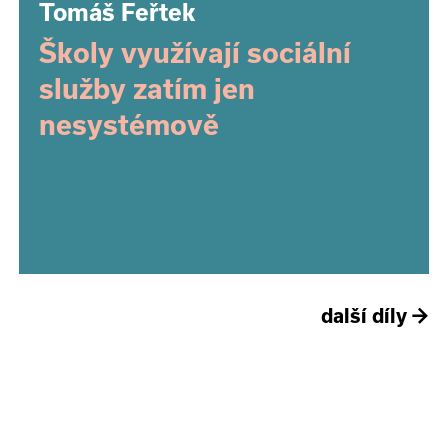
Tomáš Feřtek
Školy využívají sociální
služby zatím jen
nesystémově
další díly
→