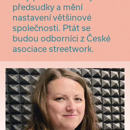
předsudky a mění
nastavení většinové
společnosti. Ptát se
budou odborníci z České
asociace streetwork.