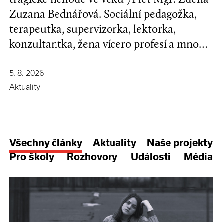
Zuzana Bednářová. Sociální pedagožka,
terapeutka, supervizorka, lektorka,
konzultantka, žena vícero profesí a mnoha
koníčků, kamarádka se širokým srdcem a
nespoutanou povahou.
5. 8. 2026
Aktuality
Všechny články
Aktuality
Naše projekty
Pro školy
Rozhovory
Události
Média