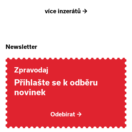
více inzerátů
→
Newsletter
Zpravodaj
Přihlašte se k odběru
novinek
Odebírat
→