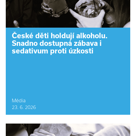
České děti holdují alkoholu.
Snadno dostupná zábava i
sedativum proti úzkosti
Média
23. 6. 2026