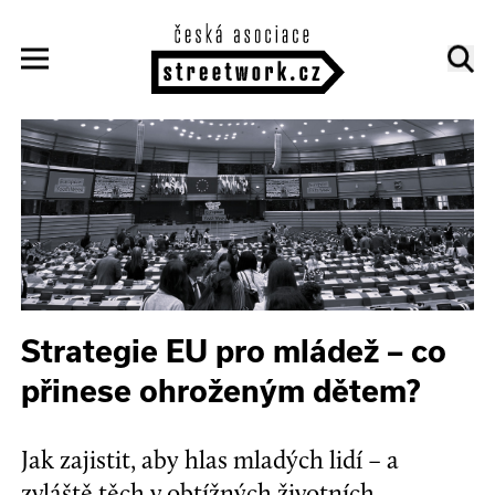
Strategie EU pro mládež – co
přinese ohroženým dětem?
Jak zajistit, aby hlas mladých lidí – a
zvláště těch v obtížných životních