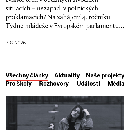
situacích – nezapadl v politických
proklamacích? Na zahájení 4. ročníku
Týdne mládeže v Evropském parlamentu v
Bruselu se mladí lidé a evropští
stakeholdeři zapojili do formulování nové
7. 8. 2026
Strategie EU pro děti a mladé lidi.
Všechny články
Aktuality
Naše projekty
Pro školy
Rozhovory
Události
Média