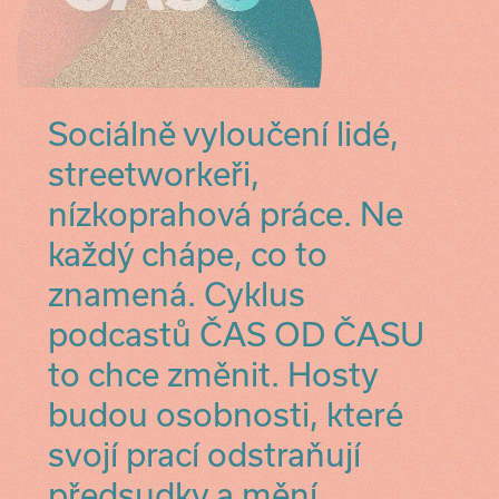
Sociálně vyloučení lidé,
streetworkeři,
nízkoprahová práce. Ne
každý chápe, co to
znamená. Cyklus
podcastů ČAS OD ČASU
to chce změnit. Hosty
budou osobnosti, které
svojí prací odstraňují
předsudky a mění