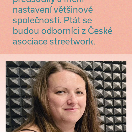
nastavení většinové
společnosti. Ptát se
budou odborníci z České
asociace streetwork.