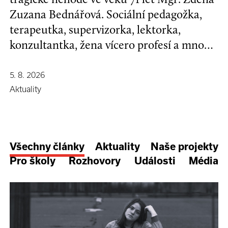
Zuzana Bednářová. Sociální pedagožka,
terapeutka, supervizorka, lektorka,
konzultantka, žena vícero profesí a mnoha
koníčků, kamarádka se širokým srdcem a
nespoutanou povahou.
5. 8. 2026
Aktuality
Všechny články
Aktuality
Naše projekty
Pro školy
Rozhovory
Události
Média