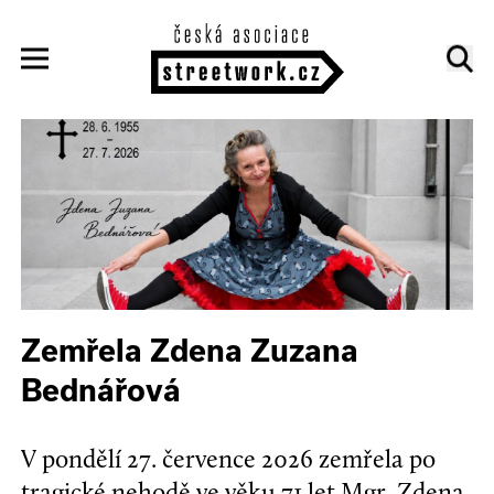
Zemřela Zdena Zuzana
Bednářová
V pondělí 27. července 2026 zemřela po
tragické nehodě ve věku 71 let Mgr. Zdena