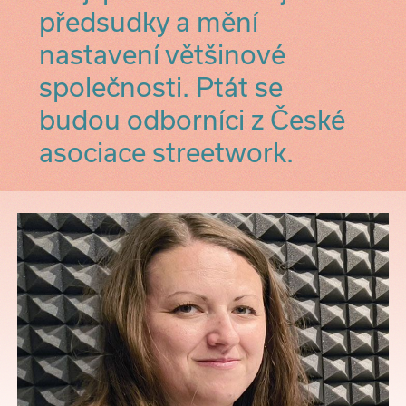
předsudky a mění
nastavení většinové
společnosti. Ptát se
budou odborníci z České
asociace streetwork.