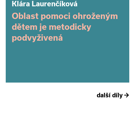
Klára Laurenčíková
Oblast pomoci ohroženým
dětem je metodicky
podvyživená
další díly
→