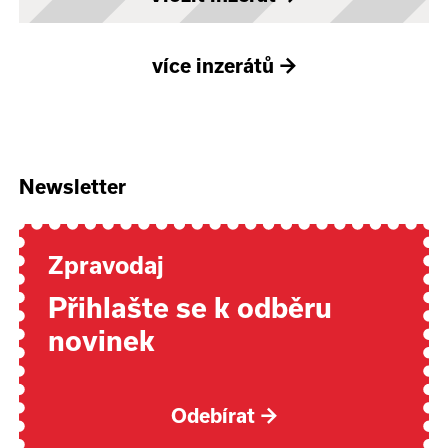
více inzerátů
→
Newsletter
Zpravodaj
Přihlašte se k odběru
novinek
Odebírat
→