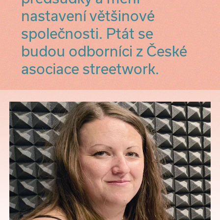
nastavení většinové
společnosti. Ptát se
budou odborníci z České
asociace streetwork.