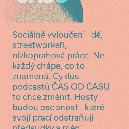
Sociálně vyloučení lidé,
streetworkeři,
nízkoprahová práce. Ne
každý chápe, co to
znamená. Cyklus
podcastů ČAS OD ČASU
to chce změnit. Hosty
budou osobnosti, které
svojí prací odstraňují
předsudky a mění