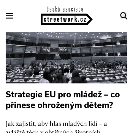
Strategie EU pro mládež – co
přinese ohroženým dětem?
Jak zajistit, aby hlas mladých lidí – a
zvláště těch v obtížných životních