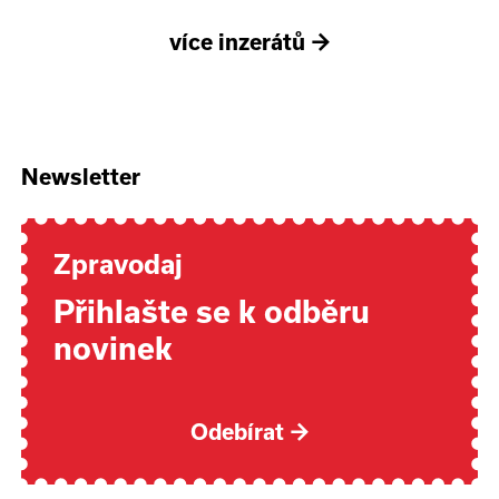
více inzerátů
→
Newsletter
Zpravodaj
Přihlašte se k odběru
novinek
Odebírat
→