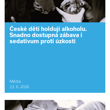
České děti holdují alkoholu.
Snadno dostupná zábava i
sedativum proti úzkosti
Média
23. 6. 2026