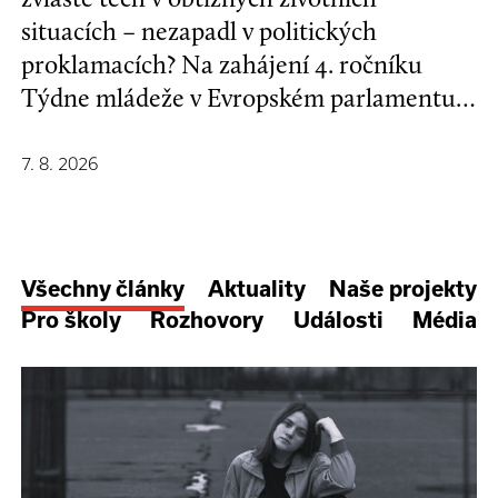
situacích – nezapadl v politických
proklamacích? Na zahájení 4. ročníku
Týdne mládeže v Evropském parlamentu v
Bruselu se mladí lidé a evropští
stakeholdeři zapojili do formulování nové
7. 8. 2026
Strategie EU pro děti a mladé lidi.
Všechny články
Aktuality
Naše projekty
Pro školy
Rozhovory
Události
Média