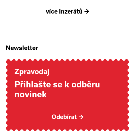
více inzerátů
→
Newsletter
Zpravodaj
Přihlašte se k odběru
novinek
Odebírat
→