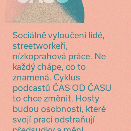
Sociálně vyloučení lidé,
streetworkeři,
nízkoprahová práce. Ne
každý chápe, co to
znamená. Cyklus
podcastů ČAS OD ČASU
to chce změnit. Hosty
budou osobnosti, které
svojí prací odstraňují
předsudky a mění