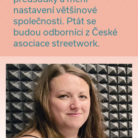
nastavení většinové
společnosti. Ptát se
budou odborníci z České
asociace streetwork.