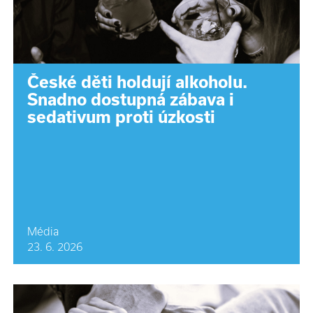
České děti holdují alkoholu.
Snadno dostupná zábava i
sedativum proti úzkosti
Média
23. 6. 2026