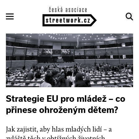
Strategie EU pro mládež – co
přinese ohroženým dětem?
Jak zajistit, aby hlas mladých lidí – a
zvláště těch v obtížných životních