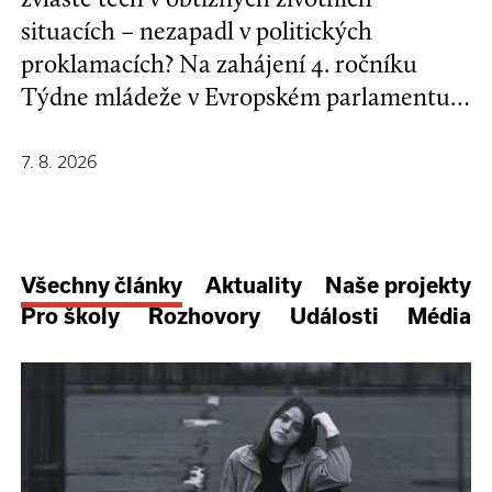
situacích – nezapadl v politických
proklamacích? Na zahájení 4. ročníku
Týdne mládeže v Evropském parlamentu v
Bruselu se mladí lidé a evropští
stakeholdeři zapojili do formulování nové
7. 8. 2026
Strategie EU pro děti a mladé lidi.
Všechny články
Aktuality
Naše projekty
Pro školy
Rozhovory
Události
Média