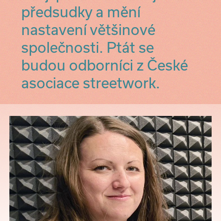
předsudky a mění
nastavení většinové
společnosti. Ptát se
budou odborníci z České
asociace streetwork.