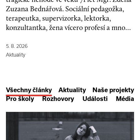
Zuzana Bednářová. Sociální pedagožka,
terapeutka, supervizorka, lektorka,
konzultantka, žena vícero profesí a mnoha
koníčků, kamarádka se širokým srdcem a
nespoutanou povahou.
5. 8. 2026
Aktuality
Všechny články
Aktuality
Naše projekty
Pro školy
Rozhovory
Události
Média