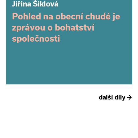
Jiřina Šiklová
Pohled na obecní chudé je
zprávou o bohatství
společnosti
další díly
→