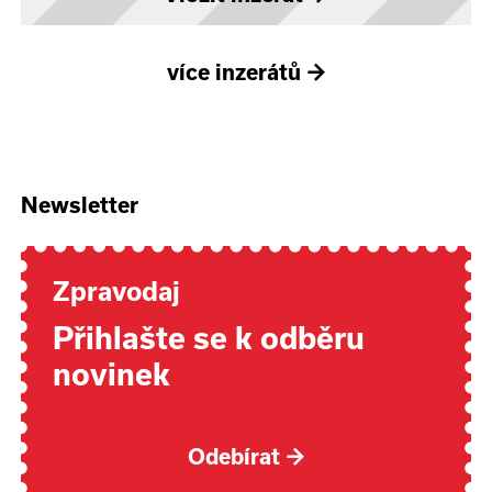
více inzerátů
→
Newsletter
Zpravodaj
Přihlašte se k odběru
novinek
Odebírat
→