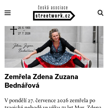
Zemřela Zdena Zuzana
Bednářová
V pondělí 27. července 2026 zemřela po
tragické nehodě ve věku 71 let Mgr. Zdena