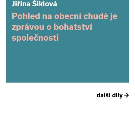
Jiřina Šiklová
Pohled na obecní chudé je
zprávou o bohatství
společnosti
další díly
→