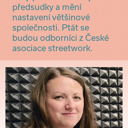
předsudky a mění
nastavení většinové
společnosti. Ptát se
budou odborníci z České
asociace streetwork.