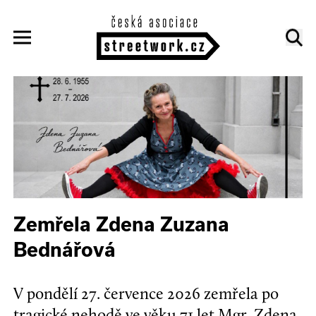
Zemřela Zdena Zuzana
Bednářová
V pondělí 27. července 2026 zemřela po
tragické nehodě ve věku 71 let Mgr. Zdena