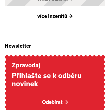
více inzerátů
→
Newsletter
Zpravodaj
Přihlašte se k odběru
novinek
Odebírat
→