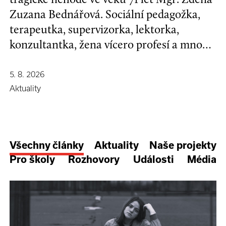
Zuzana Bednářová. Sociální pedagožka,
terapeutka, supervizorka, lektorka,
konzultantka, žena vícero profesí a mnoha
koníčků, kamarádka se širokým srdcem a
nespoutanou povahou.
5. 8. 2026
Aktuality
Všechny články
Aktuality
Naše projekty
Pro školy
Rozhovory
Události
Média