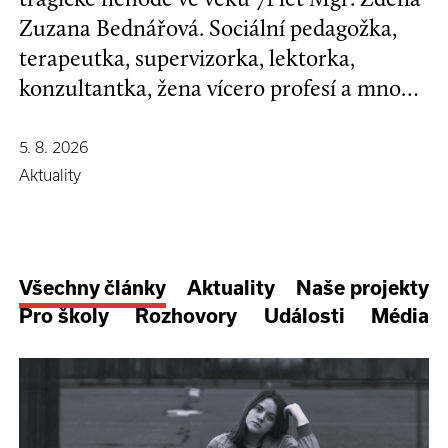
Zuzana Bednářová. Sociální pedagožka,
terapeutka, supervizorka, lektorka,
konzultantka, žena vícero profesí a mnoha
koníčků, kamarádka se širokým srdcem a
nespoutanou povahou.
5. 8. 2026
Aktuality
Všechny články
Aktuality
Naše projekty
Pro školy
Rozhovory
Události
Média