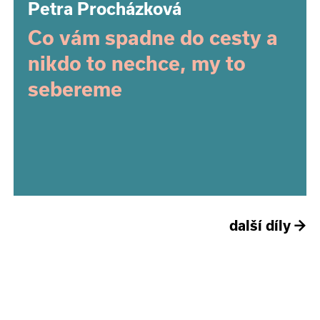
Petra Procházková
Co vám spadne do cesty a
nikdo to nechce, my to
sebereme
další díly
→