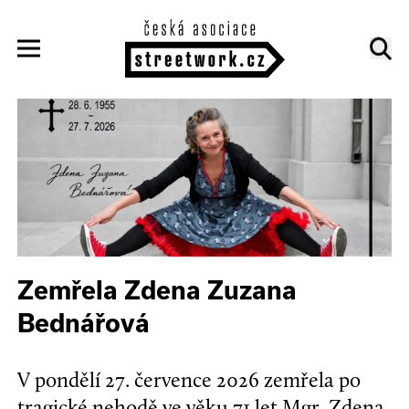
Zemřela Zdena Zuzana
Bednářová
V pondělí 27. července 2026 zemřela po
tragické nehodě ve věku 71 let Mgr. Zdena