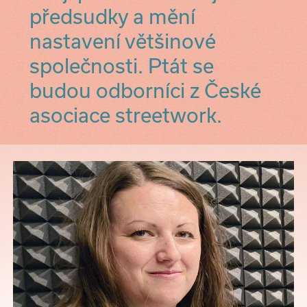
předsudky a mění
nastavení většinové
společnosti. Ptát se
budou odborníci z České
asociace streetwork.