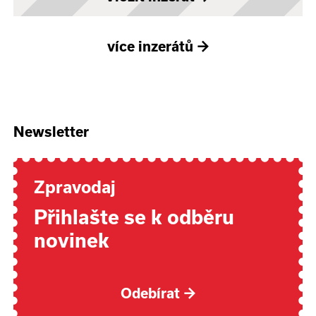
více inzerátů
→
Newsletter
Zpravodaj
Přihlašte se k odběru
novinek
Odebírat
→