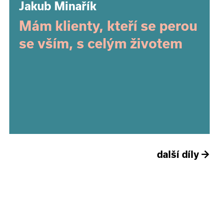
Jakub Minařík
Mám klienty, kteří se perou
se vším, s celým životem
další díly
→