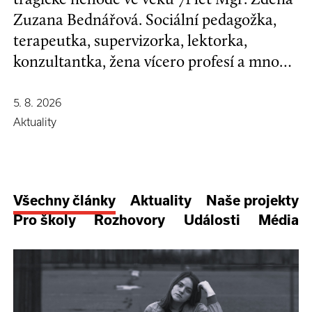
Zuzana Bednářová. Sociální pedagožka,
terapeutka, supervizorka, lektorka,
konzultantka, žena vícero profesí a mnoha
koníčků, kamarádka se širokým srdcem a
nespoutanou povahou.
5. 8. 2026
Aktuality
Všechny články
Aktuality
Naše projekty
Pro školy
Rozhovory
Události
Média