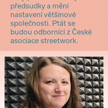
předsudky a mění
nastavení většinové
společnosti. Ptát se
budou odborníci z České
asociace streetwork.