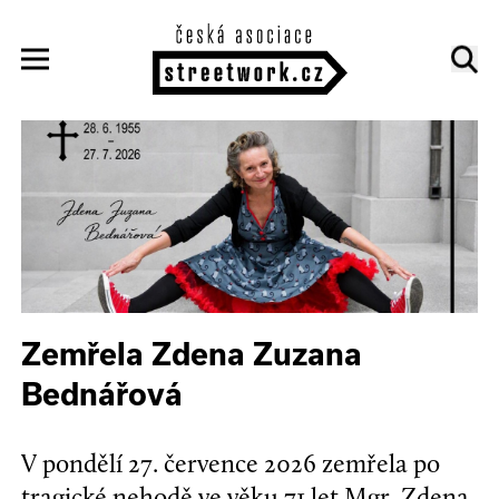
Zemřela Zdena Zuzana
Bednářová
V pondělí 27. července 2026 zemřela po
tragické nehodě ve věku 71 let Mgr. Zdena