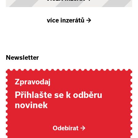
více inzerátů
→
Newsletter
Zpravodaj
Přihlašte se k odběru
novinek
Odebírat
→