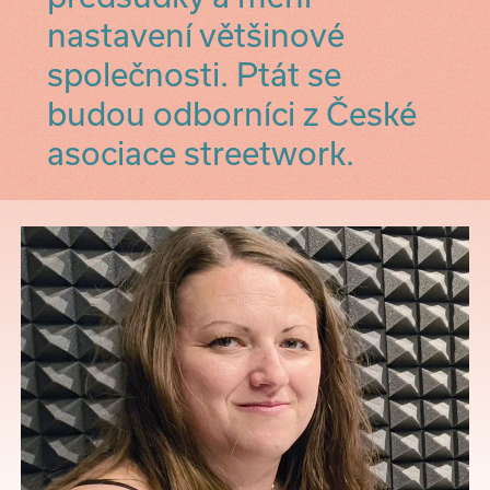
nastavení většinové
společnosti. Ptát se
budou odborníci z České
asociace streetwork.