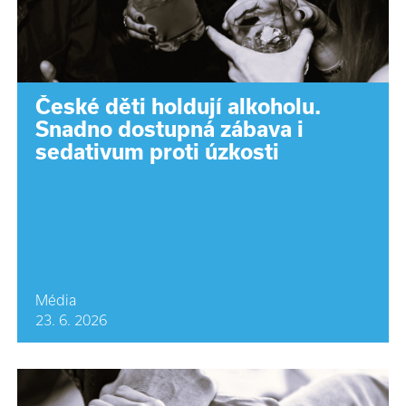
České děti holdují alkoholu.
Snadno dostupná zábava i
sedativum proti úzkosti
Média
23. 6. 2026