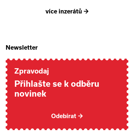
více inzerátů
→
Newsletter
Zpravodaj
Přihlašte se k odběru
novinek
Odebírat
→