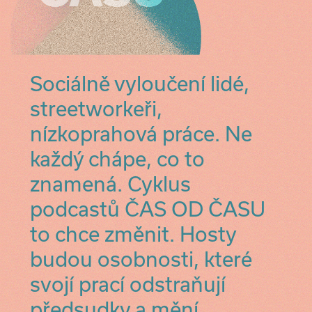
Sociálně vyloučení lidé,
streetworkeři,
nízkoprahová práce. Ne
každý chápe, co to
znamená. Cyklus
podcastů ČAS OD ČASU
to chce změnit. Hosty
budou osobnosti, které
svojí prací odstraňují
předsudky a mění