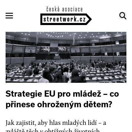
Strategie EU pro mládež – co
přinese ohroženým dětem?
Jak zajistit, aby hlas mladých lidí – a
zvláště těch v obtížných životních