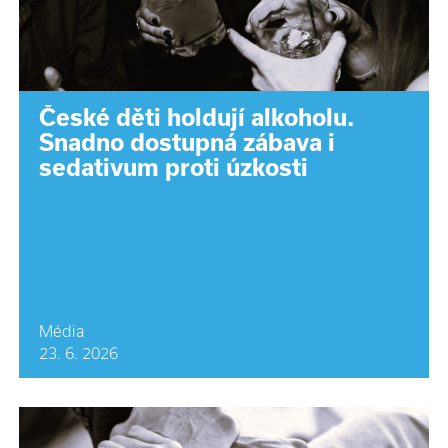
České děti holdují alkoholu.
Snadno dostupná zábava i
sedativum proti úzkosti
Média
23. 6. 2026