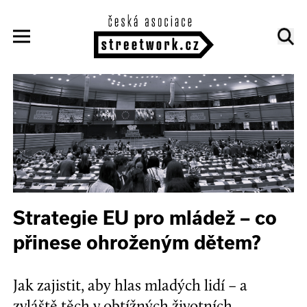
Strategie EU pro mládež – co
přinese ohroženým dětem?
Jak zajistit, aby hlas mladých lidí – a
zvláště těch v obtížných životních