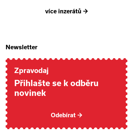
více inzerátů
→
Newsletter
Zpravodaj
Přihlašte se k odběru
novinek
Odebírat
→