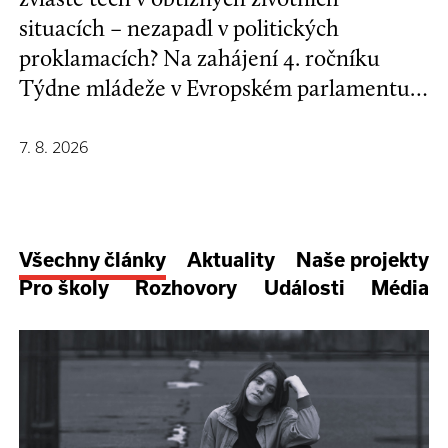
situacích – nezapadl v politických
proklamacích? Na zahájení 4. ročníku
Týdne mládeže v Evropském parlamentu v
Bruselu se mladí lidé a evropští
stakeholdeři zapojili do formulování nové
7. 8. 2026
Strategie EU pro děti a mladé lidi.
Všechny články
Aktuality
Naše projekty
Pro školy
Rozhovory
Události
Média