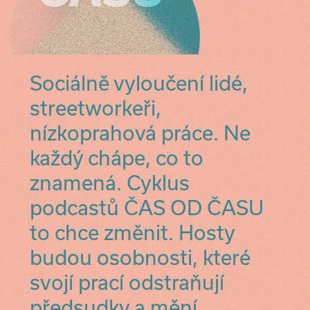
Sociálně vyloučení lidé,
streetworkeři,
nízkoprahová práce. Ne
každý chápe, co to
znamená. Cyklus
podcastů ČAS OD ČASU
to chce změnit. Hosty
budou osobnosti, které
svojí prací odstraňují
předsudky a mění