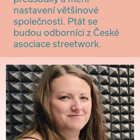
nastavení většinové
společnosti. Ptát se
budou odborníci z České
asociace streetwork.