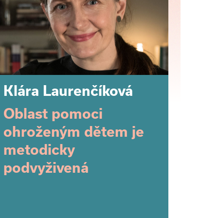
Klára Laurenčíková
Oblast pomoci
ohroženým dětem je
metodicky
podvyživená