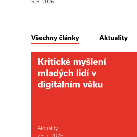
5. 8. 2026
Všechny články
Aktuality
Kritické myšlení
mladých lidí v
digitálním věku
Aktuality
29. 7. 2026