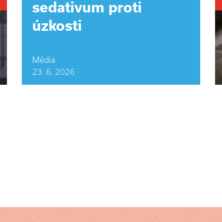
sedativum proti
úzkosti
Média
23. 6. 2026