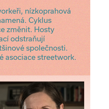
workeři, nízkoprahová
znamená. Cyklus
e změnit. Hosty
ací odstraňují
šinové společnosti.
é asociace streetwork.