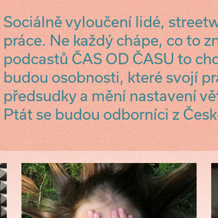
Sociálně vyloučení lidé, street
práce. Ne každý chápe, co to 
podcastů ČAS OD ČASU to chc
budou osobnosti, které svojí pr
předsudky a mění nastavení vět
Ptát se budou odborníci z Česk