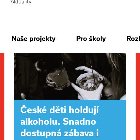
Aktuality
Naše projekty
Pro školy
Roz
České děti holdují
alkoholu. Snadno
dostupná zábava i