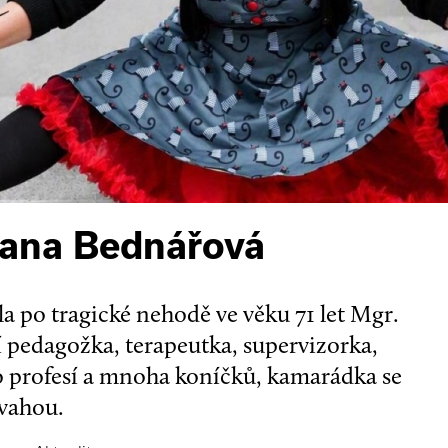
zana Bednářová
a po tragické nehodě ve věku 71 let Mgr.
 pedagožka, terapeutka, supervizorka,
ro profesí a mnoha koníčků, kamarádka se
vahou.