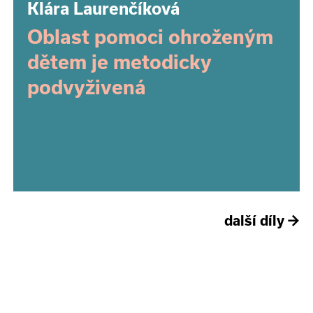
Klára Laurenčíková
Oblast pomoci ohroženým
dětem je metodicky
podvyživená
další díly
→