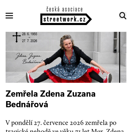
Zemřela Zdena Zuzana
Bednářová
V pondělí 27. července 2026 zemřela po
tragické nehodě ve věku 71 let Mgr. Zdena