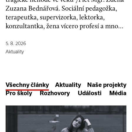
Zuzana Bednářová. Sociální pedagožka,
terapeutka, supervizorka, lektorka,
konzultantka, žena vícero profesí a mnoha
koníčků, kamarádka se širokým srdcem a
nespoutanou povahou.
5. 8. 2026
Aktuality
Všechny články
Aktuality
Naše projekty
Pro školy
Rozhovory
Události
Média