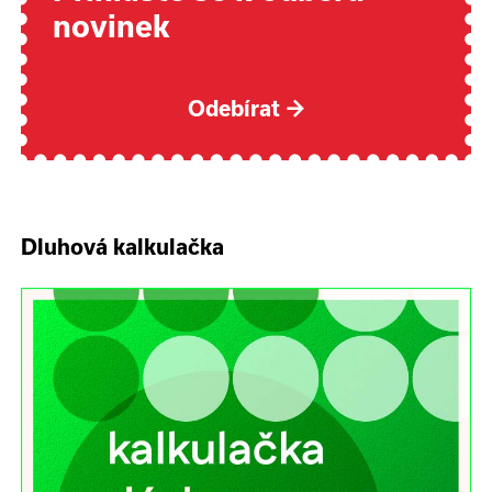
novinek
Odebírat
→
Dluhová kalkulačka