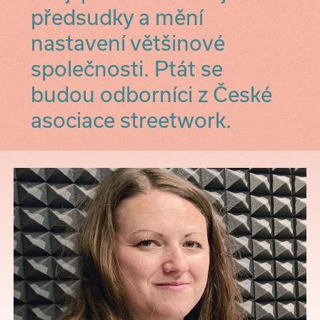
předsudky a mění
nastavení většinové
společnosti. Ptát se
budou odborníci z České
asociace streetwork.