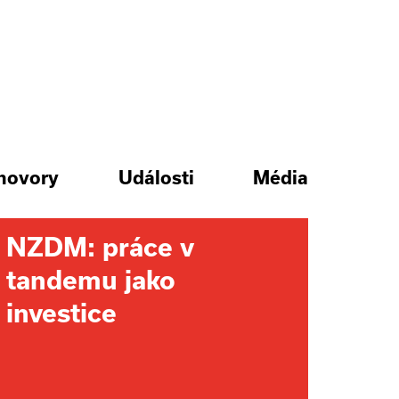
hovory
Události
Média
NZDM: práce v
tandemu jako
investice