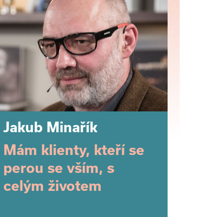
Jakub Minařík
Mám klienty, kteří se
perou se vším, s
celým životem