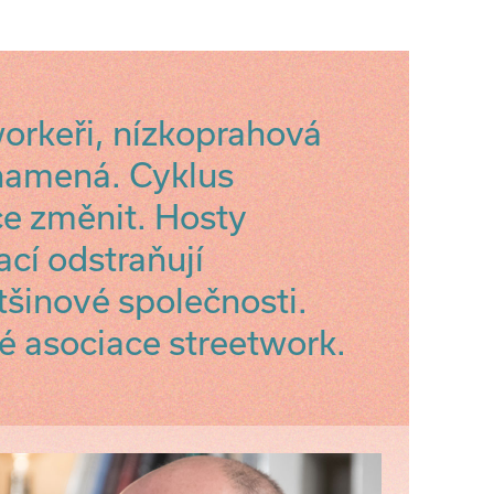
workeři, nízkoprahová
znamená. Cyklus
e změnit. Hosty
ací odstraňují
šinové společnosti.
é asociace streetwork.