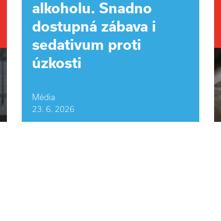
alkoholu. Snadno
dostupná zábava i
sedativum proti
úzkosti
Média
23. 6. 2026