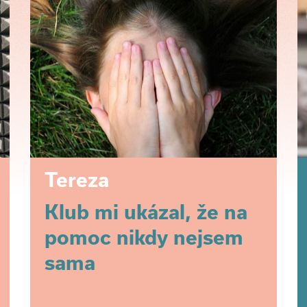
Tereza
Klub mi ukázal, že na
pomoc nikdy nejsem
sama