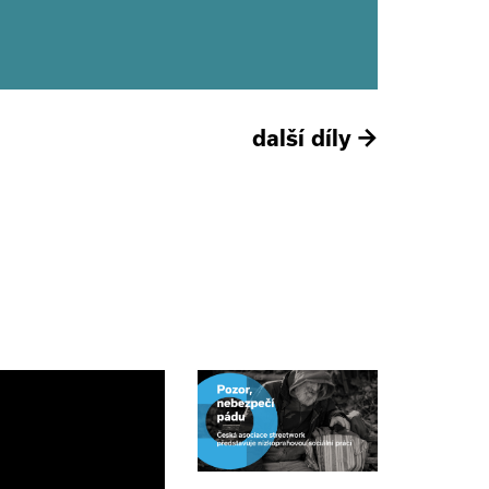
další díly
→