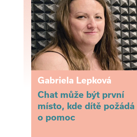
Gabriela Lepková
Chat může být první
místo, kde dítě požádá
o pomoc