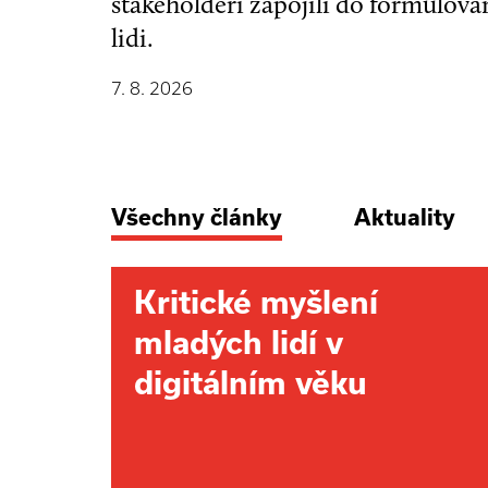
stakeholdeři zapojili do formulová
lidi.
7. 8. 2026
Všechny články
Aktuality
Kritické myšlení
mladých lidí v
digitálním věku