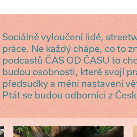
Sociálně vyloučení lidé, street
práce. Ne každý chápe, co to 
podcastů ČAS OD ČASU to chc
budou osobnosti, které svojí pr
předsudky a mění nastavení vět
Ptát se budou odborníci z Česk