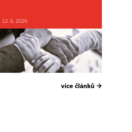
12. 6. 2026
více článků
→