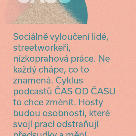
Sociálně vyloučení lidé,
streetworkeři,
nízkoprahová práce. Ne
každý chápe, co to
znamená. Cyklus
podcastů ČAS OD ČASU
to chce změnit. Hosty
budou osobnosti, které
svojí prací odstraňují
předsudky a mění