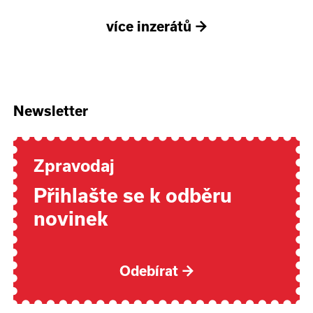
více inzerátů
→
Newsletter
Zpravodaj
Přihlašte se k odběru
novinek
Odebírat
→