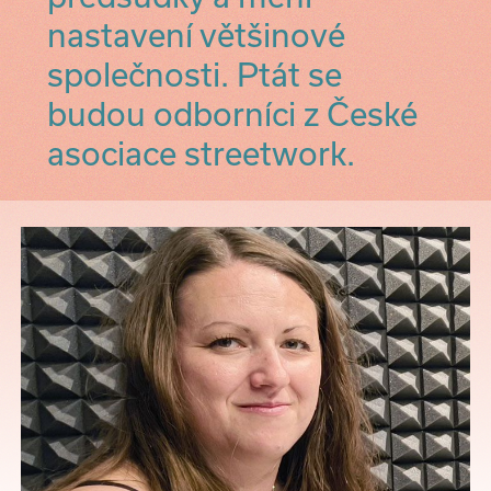
nastavení většinové
společnosti. Ptát se
budou odborníci z České
asociace streetwork.