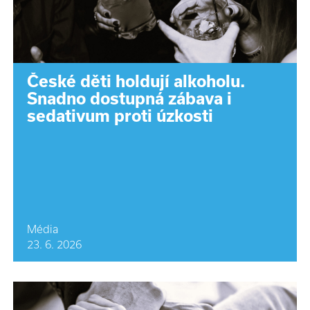
České děti holdují alkoholu.
Snadno dostupná zábava i
sedativum proti úzkosti
Média
23. 6. 2026