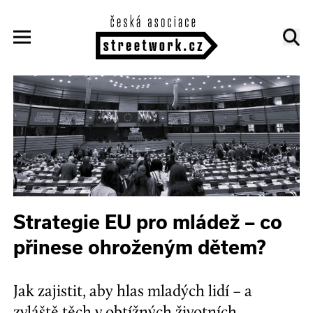
Strategie EU pro mládež – co
přinese ohroženým dětem?
Jak zajistit, aby hlas mladých lidí – a
zvláště těch v obtížných životních