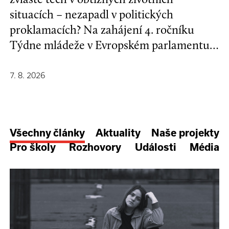
situacích – nezapadl v politických
proklamacích? Na zahájení 4. ročníku
Týdne mládeže v Evropském parlamentu v
Bruselu se mladí lidé a evropští
stakeholdeři zapojili do formulování nové
7. 8. 2026
Strategie EU pro děti a mladé lidi.
Všechny články
Aktuality
Naše projekty
Pro školy
Rozhovory
Události
Média