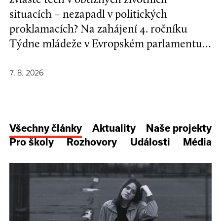
situacích – nezapadl v politických
proklamacích? Na zahájení 4. ročníku
Týdne mládeže v Evropském parlamentu v
Bruselu se mladí lidé a evropští
stakeholdeři zapojili do formulování nové
7. 8. 2026
Strategie EU pro děti a mladé lidi.
Všechny články
Aktuality
Naše projekty
Pro školy
Rozhovory
Události
Média