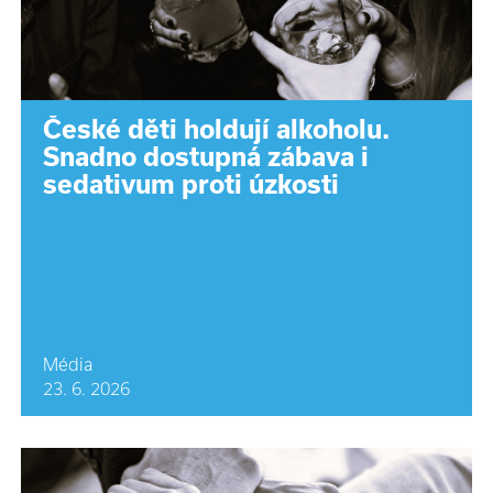
České děti holdují alkoholu.
Snadno dostupná zábava i
sedativum proti úzkosti
Média
23. 6. 2026