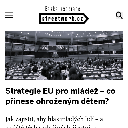
Strategie EU pro mládež – co
přinese ohroženým dětem?
Jak zajistit, aby hlas mladých lidí – a
zvláště těch v obtížných životních