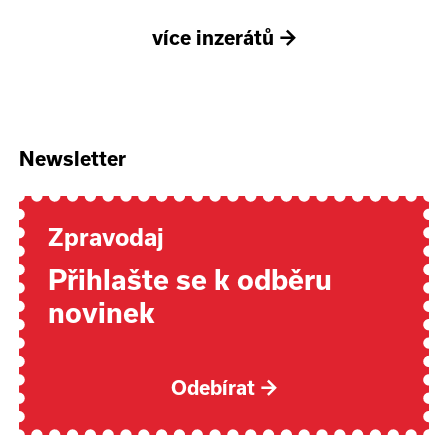
více inzerátů
→
Newsletter
Zpravodaj
Přihlašte se k odběru
novinek
Odebírat
→