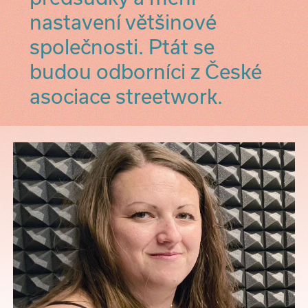
nastavení většinové
společnosti. Ptát se
budou odborníci z České
asociace streetwork.