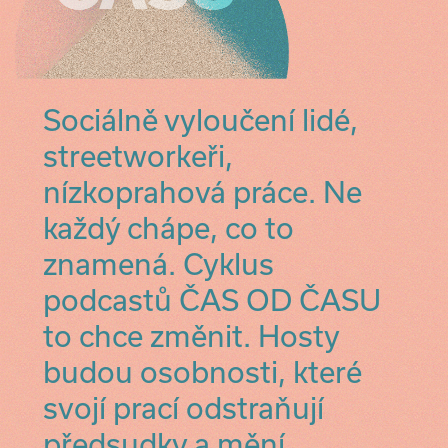
Sociálně vyloučení lidé,
streetworkeři,
nízkoprahová práce. Ne
každý chápe, co to
znamená. Cyklus
podcastů ČAS OD ČASU
to chce změnit. Hosty
budou osobnosti, které
svojí prací odstraňují
předsudky a mění