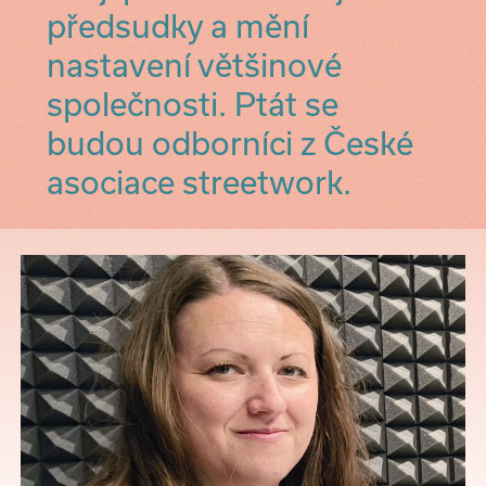
předsudky a mění
nastavení většinové
společnosti. Ptát se
budou odborníci z České
asociace streetwork.