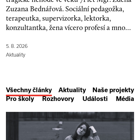
Zuzana Bednářová. Sociální pedagožka,
terapeutka, supervizorka, lektorka,
konzultantka, žena vícero profesí a mnoha
koníčků, kamarádka se širokým srdcem a
nespoutanou povahou.
5. 8. 2026
Aktuality
Všechny články
Aktuality
Naše projekty
Pro školy
Rozhovory
Události
Média