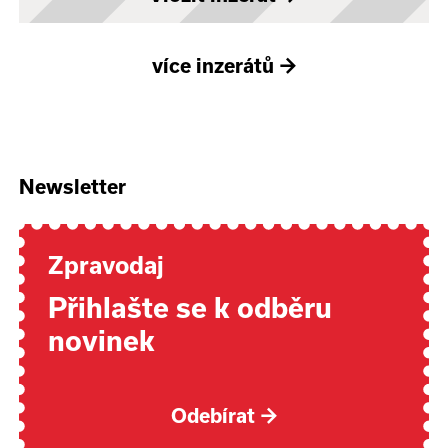
více inzerátů
→
Newsletter
Zpravodaj
Přihlašte se k odběru
novinek
Odebírat
→