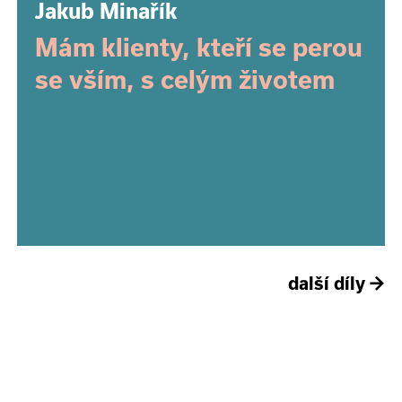
Jakub Minařík
Mám klienty, kteří se perou
se vším, s celým životem
další díly
→