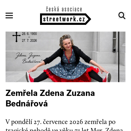
Zemřela Zdena Zuzana
Bednářová
V pondělí 27. července 2026 zemřela po
tragické nehodě ve věku 71 let Mgr. Zdena