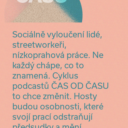
Sociálně vyloučení lidé,
streetworkeři,
nízkoprahová práce. Ne
každý chápe, co to
znamená. Cyklus
podcastů ČAS OD ČASU
to chce změnit. Hosty
budou osobnosti, které
svojí prací odstraňují
předsudky a mění