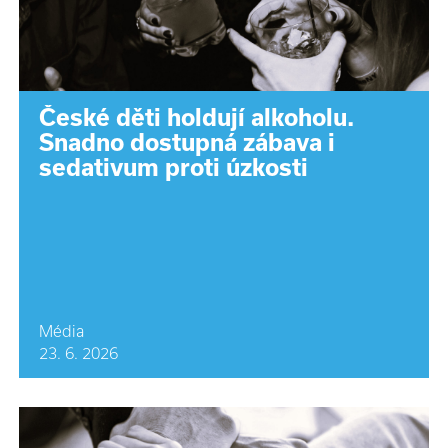
České děti holdují alkoholu.
Snadno dostupná zábava i
sedativum proti úzkosti
Média
23. 6. 2026