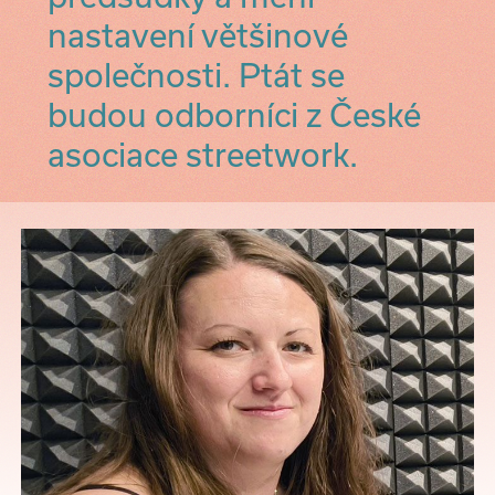
nastavení většinové
společnosti. Ptát se
budou odborníci z České
asociace streetwork.