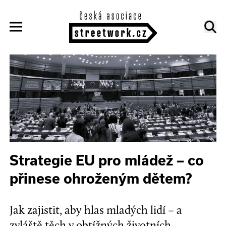
Strategie EU pro mládež – co
přinese ohroženým dětem?
Jak zajistit, aby hlas mladých lidí – a
zvláště těch v obtížných životních