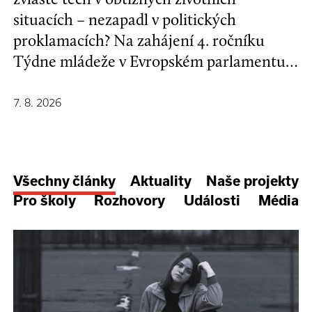
situacích – nezapadl v politických
proklamacích? Na zahájení 4. ročníku
Týdne mládeže v Evropském parlamentu v
Bruselu se mladí lidé a evropští
stakeholdeři zapojili do formulování nové
7. 8. 2026
Strategie EU pro děti a mladé lidi.
Všechny články
Aktuality
Naše projekty
Pro školy
Rozhovory
Události
Média