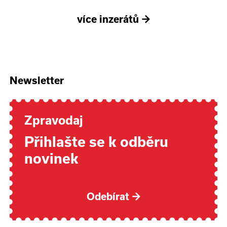
více inzerátů
→
Newsletter
Zpravodaj
Přihlašte se k odběru
novinek
Odebírat
→