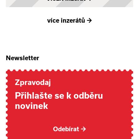
více inzerátů
→
Newsletter
Zpravodaj
Přihlašte se k odběru
novinek
Odebírat
→