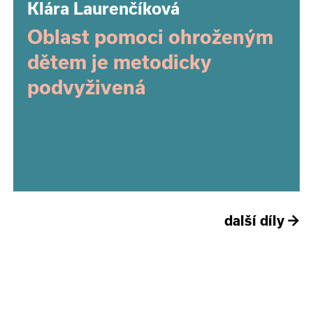
Klára Laurenčíková
Oblast pomoci ohroženým
dětem je metodicky
podvyživená
další díly
→