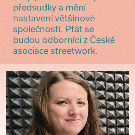
předsudky a mění
nastavení většinové
společnosti. Ptát se
budou odborníci z České
asociace streetwork.