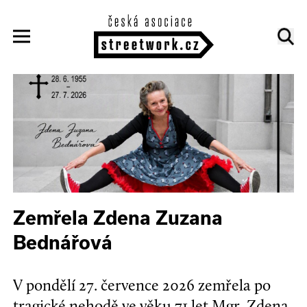
Zemřela Zdena Zuzana
Bednářová
V pondělí 27. července 2026 zemřela po
tragické nehodě ve věku 71 let Mgr. Zdena