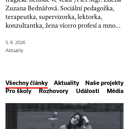
Zuzana Bednářová. Sociální pedagožka,
terapeutka, supervizorka, lektorka,
konzultantka, žena vícero profesí a mnoha
koníčků, kamarádka se širokým srdcem a
nespoutanou povahou.
5. 8. 2026
Aktuality
Všechny články
Aktuality
Naše projekty
Pro školy
Rozhovory
Události
Média