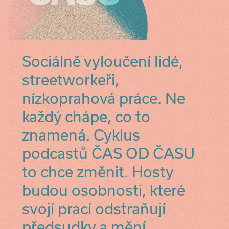
Sociálně vyloučení lidé,
streetworkeři,
nízkoprahová práce. Ne
každý chápe, co to
znamená. Cyklus
podcastů ČAS OD ČASU
to chce změnit. Hosty
budou osobnosti, které
svojí prací odstraňují
předsudky a mění