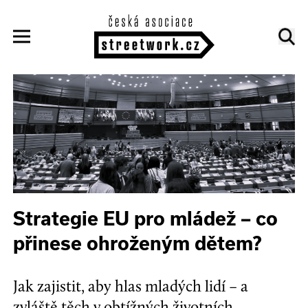
Strategie EU pro mládež – co
přinese ohroženým dětem?
Jak zajistit, aby hlas mladých lidí – a
zvláště těch v obtížných životních