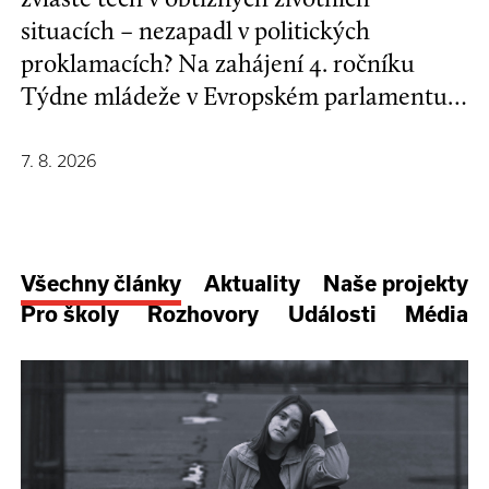
situacích – nezapadl v politických
proklamacích? Na zahájení 4. ročníku
Týdne mládeže v Evropském parlamentu v
Bruselu se mladí lidé a evropští
stakeholdeři zapojili do formulování nové
7. 8. 2026
Strategie EU pro děti a mladé lidi.
Všechny články
Aktuality
Naše projekty
Pro školy
Rozhovory
Události
Média