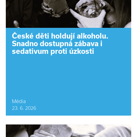
České děti holdují alkoholu.
Snadno dostupná zábava i
sedativum proti úzkosti
Média
23. 6. 2026