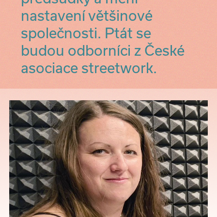
nastavení většinové
společnosti. Ptát se
budou odborníci z České
asociace streetwork.