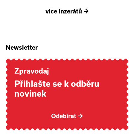
více inzerátů
→
Newsletter
Zpravodaj
Přihlašte se k odběru
novinek
Odebírat
→