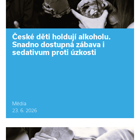
České děti holdují alkoholu.
Snadno dostupná zábava i
sedativum proti úzkosti
Média
23. 6. 2026