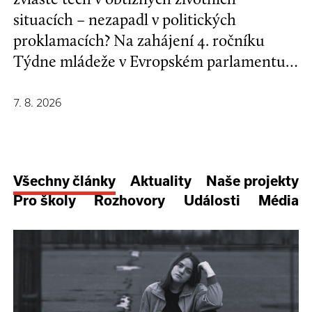
situacích – nezapadl v politických
proklamacích? Na zahájení 4. ročníku
Týdne mládeže v Evropském parlamentu v
Bruselu se mladí lidé a evropští
stakeholdeři zapojili do formulování nové
7. 8. 2026
Strategie EU pro děti a mladé lidi.
Všechny články
Aktuality
Naše projekty
Pro školy
Rozhovory
Události
Média