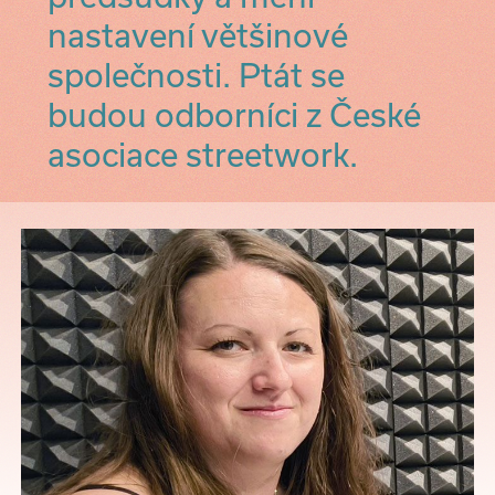
nastavení většinové
společnosti. Ptát se
budou odborníci z České
asociace streetwork.