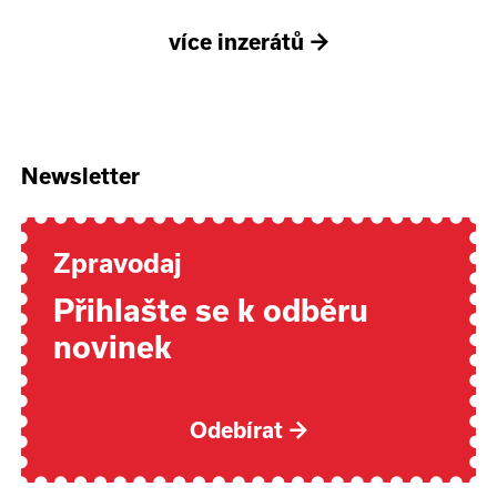
více inzerátů
→
Newsletter
Zpravodaj
Přihlašte se k odběru
novinek
Odebírat
→