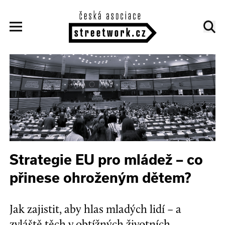
Strategie EU pro mládež – co
přinese ohroženým dětem?
Jak zajistit, aby hlas mladých lidí – a
zvláště těch v obtížných životních