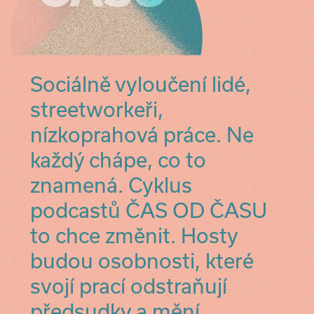
Sociálně vyloučení lidé,
streetworkeři,
nízkoprahová práce. Ne
každý chápe, co to
znamená. Cyklus
podcastů ČAS OD ČASU
to chce změnit. Hosty
budou osobnosti, které
svojí prací odstraňují
předsudky a mění