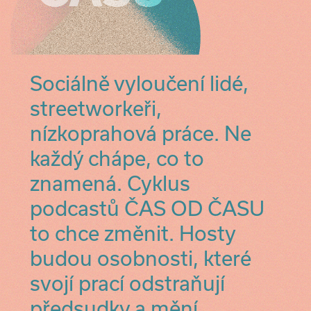
Sociálně vyloučení lidé,
streetworkeři,
nízkoprahová práce. Ne
každý chápe, co to
znamená. Cyklus
podcastů ČAS OD ČASU
to chce změnit. Hosty
budou osobnosti, které
svojí prací odstraňují
předsudky a mění