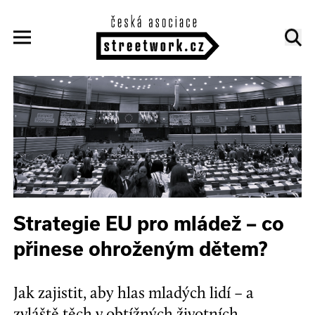
Strategie EU pro mládež – co
přinese ohroženým dětem?
Jak zajistit, aby hlas mladých lidí – a
zvláště těch v obtížných životních