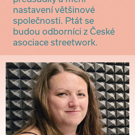
nastavení většinové
společnosti. Ptát se
budou odborníci z České
asociace streetwork.