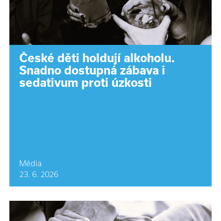
České děti holdují alkoholu.
Snadno dostupná zábava i
sedativum proti úzkosti
Média
23. 6. 2026