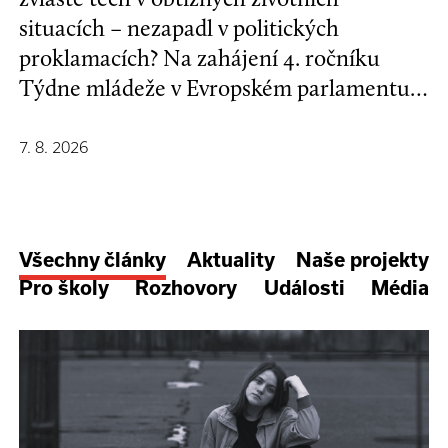
situacích – nezapadl v politických
proklamacích? Na zahájení 4. ročníku
Týdne mládeže v Evropském parlamentu v
Bruselu se mladí lidé a evropští
stakeholdeři zapojili do formulování nové
7. 8. 2026
Strategie EU pro děti a mladé lidi.
Všechny články
Aktuality
Naše projekty
Pro školy
Rozhovory
Události
Média