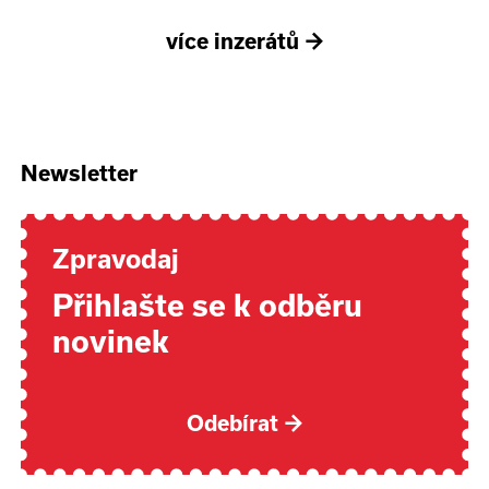
více inzerátů
→
Newsletter
Zpravodaj
Přihlašte se k odběru
novinek
Odebírat
→