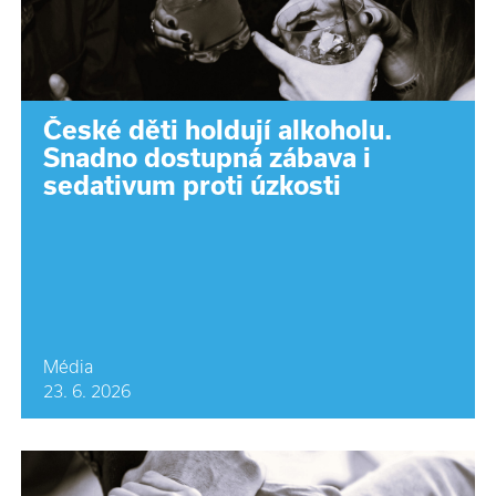
České děti holdují alkoholu.
Snadno dostupná zábava i
sedativum proti úzkosti
Média
23. 6. 2026