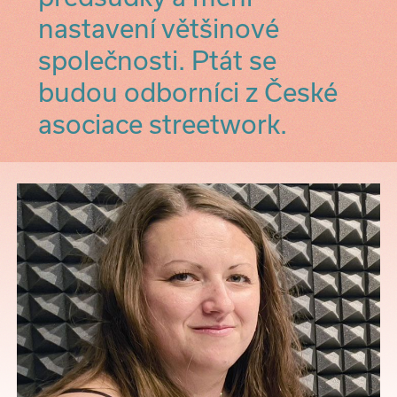
nastavení většinové
společnosti. Ptát se
budou odborníci z České
asociace streetwork.