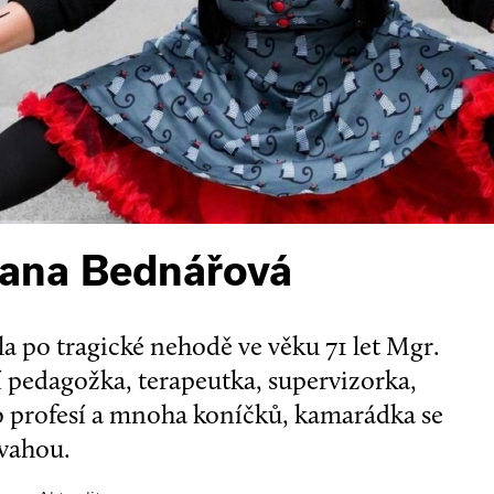
zana Bednářová
a po tragické nehodě ve věku 71 let Mgr.
 pedagožka, terapeutka, supervizorka,
ro profesí a mnoha koníčků, kamarádka se
vahou.