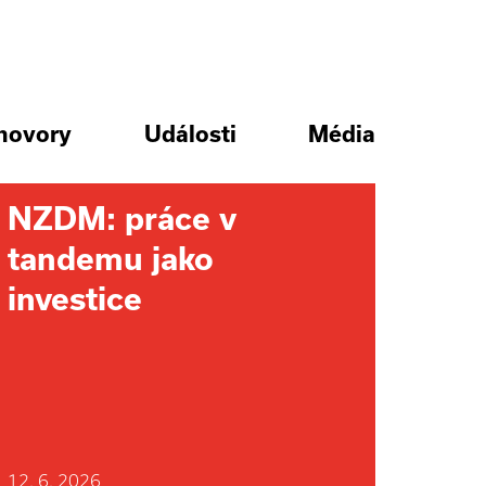
hovory
Události
Média
NZDM: práce v
tandemu jako
investice
12. 6. 2026