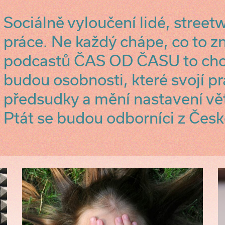
Sociálně vyloučení lidé, street
práce. Ne každý chápe, co to 
podcastů ČAS OD ČASU to chc
budou osobnosti, které svojí pr
předsudky a mění nastavení vět
Ptát se budou odborníci z Česk