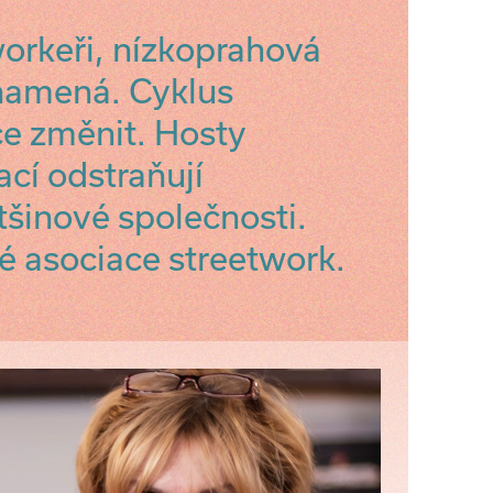
workeři, nízkoprahová
znamená. Cyklus
e změnit. Hosty
ací odstraňují
šinové společnosti.
é asociace streetwork.