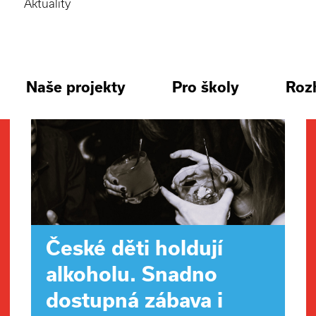
Aktuality
Naše projekty
Pro školy
Roz
České děti holdují
alkoholu. Snadno
dostupná zábava i