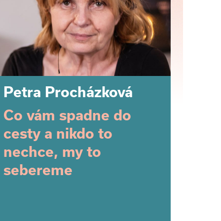
Petra Procházková
Co vám spadne do
cesty a nikdo to
nechce, my to
sebereme