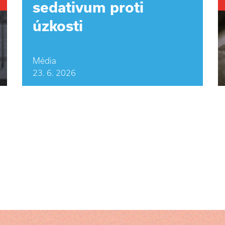
sedativum proti
úzkosti
Média
23. 6. 2026