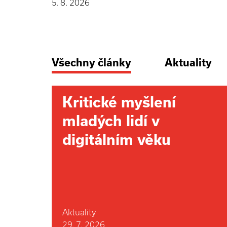
5. 8. 2026
Všechny články
Aktuality
Kritické myšlení
mladých lidí v
digitálním věku
Aktuality
29. 7. 2026