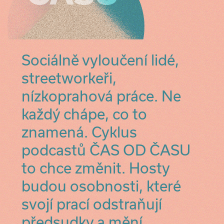
Sociálně vyloučení lidé,
streetworkeři,
nízkoprahová práce. Ne
každý chápe, co to
znamená. Cyklus
podcastů ČAS OD ČASU
to chce změnit. Hosty
budou osobnosti, které
svojí prací odstraňují
předsudky a mění