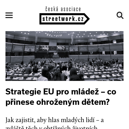
Strategie EU pro mládež – co
přinese ohroženým dětem?
Jak zajistit, aby hlas mladých lidí – a
zvláště těch v obtížných životních