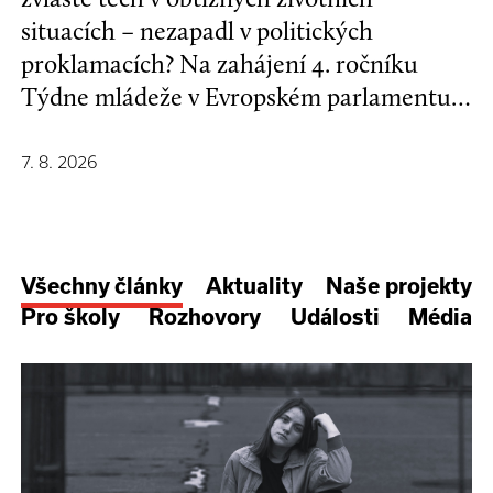
situacích – nezapadl v politických
proklamacích? Na zahájení 4. ročníku
Týdne mládeže v Evropském parlamentu v
Bruselu se mladí lidé a evropští
stakeholdeři zapojili do formulování nové
7. 8. 2026
Strategie EU pro děti a mladé lidi.
Všechny články
Aktuality
Naše projekty
Pro školy
Rozhovory
Události
Média