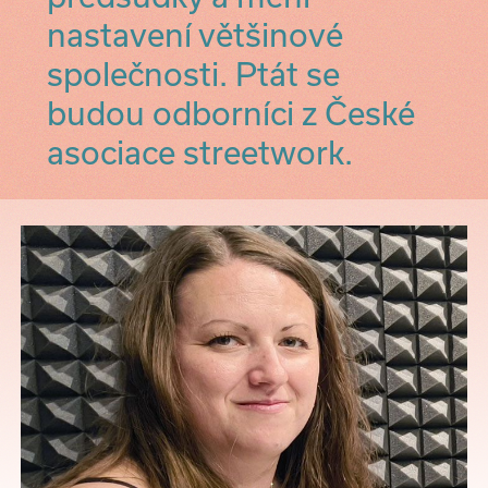
nastavení většinové
společnosti. Ptát se
budou odborníci z České
asociace streetwork.