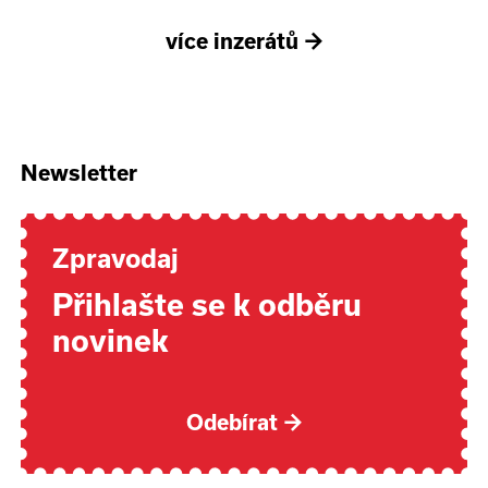
více inzerátů
→
Newsletter
Zpravodaj
Přihlašte se k odběru
novinek
Odebírat
→