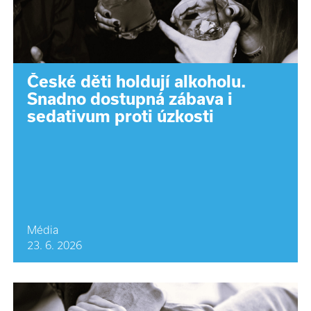
České děti holdují alkoholu.
Snadno dostupná zábava i
sedativum proti úzkosti
Média
23. 6. 2026