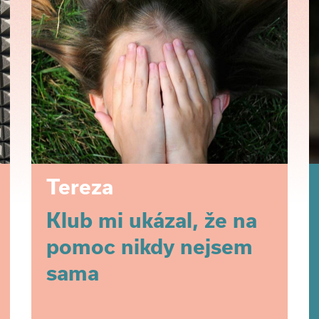
Tereza
Klub mi ukázal, že na
pomoc nikdy nejsem
sama