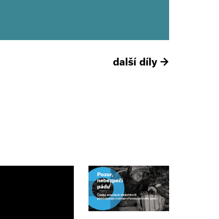
další díly
→