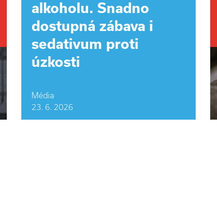
alkoholu. Snadno
dostupná zábava i
sedativum proti
úzkosti
Média
23. 6. 2026