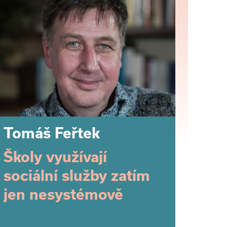
Tomáš Feřtek
Školy využívají
sociální služby zatím
jen nesystémově