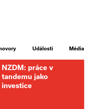
hovory
Události
Média
NZDM: práce v
tandemu jako
investice