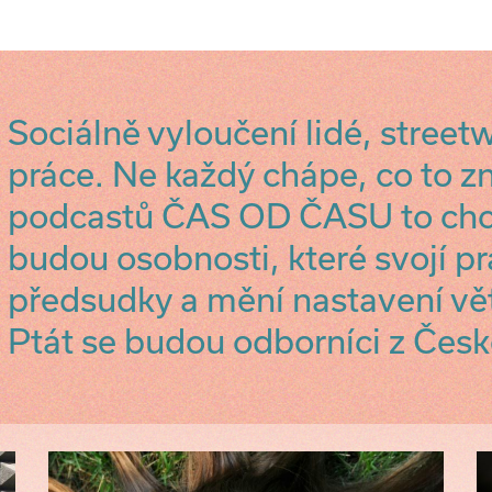
Sociálně vyloučení lidé, street
práce. Ne každý chápe, co to 
podcastů ČAS OD ČASU to chc
budou osobnosti, které svojí pr
předsudky a mění nastavení vět
Ptát se budou odborníci z Česk