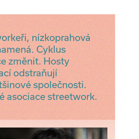
workeři, nízkoprahová
znamená. Cyklus
e změnit. Hosty
ací odstraňují
šinové společnosti.
é asociace streetwork.