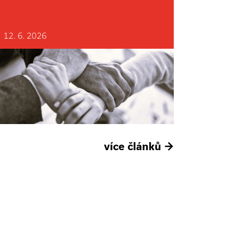
12. 6. 2026
více článků
→