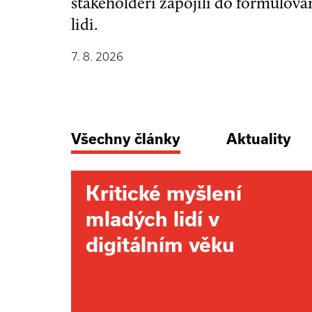
stakeholdeři zapojili do formulová
lidi.
7. 8. 2026
Všechny články
Aktuality
Kritické myšlení
mladých lidí v
digitálním věku