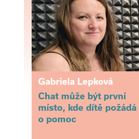
Gabriela Lepková
Chat může být první
místo, kde dítě požádá
o pomoc