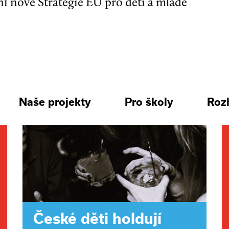
ní nové Strategie EU pro děti a mladé
Naše projekty
Pro školy
Roz
České děti holdují