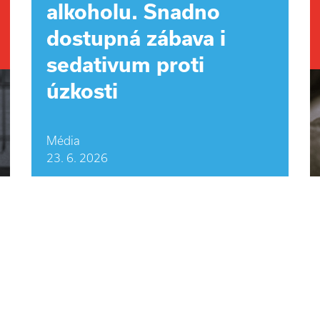
alkoholu. Snadno
dostupná zábava i
sedativum proti
úzkosti
Média
23. 6. 2026