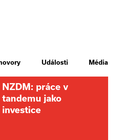
hovory
Události
Média
NZDM: práce v
tandemu jako
investice