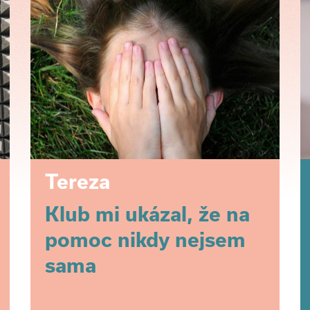
Tereza
Klub mi ukázal, že na
pomoc nikdy nejsem
sama