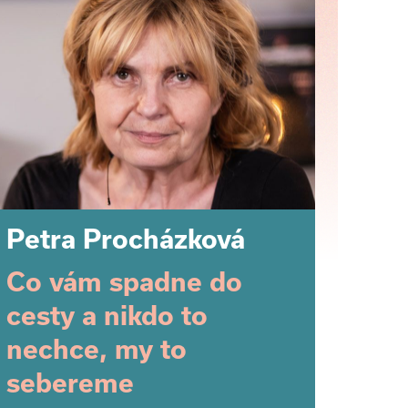
Petra Procházková
Co vám spadne do
cesty a nikdo to
nechce, my to
sebereme