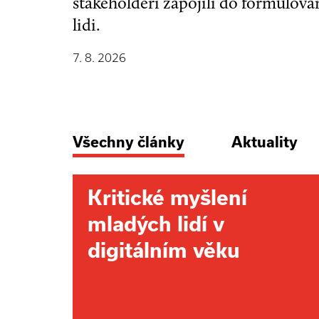
stakeholdeři zapojili do formulová
lidi.
7. 8. 2026
Všechny články
Aktuality
Kritické myšlení
mladých lidí v
digitálním věku