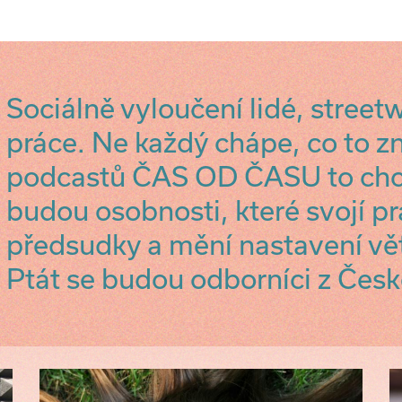
Sociálně vyloučení lidé, street
práce. Ne každý chápe, co to 
podcastů ČAS OD ČASU to chc
budou osobnosti, které svojí pr
předsudky a mění nastavení vět
Ptát se budou odborníci z Česk