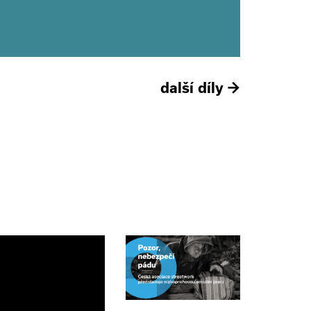
další díly
→