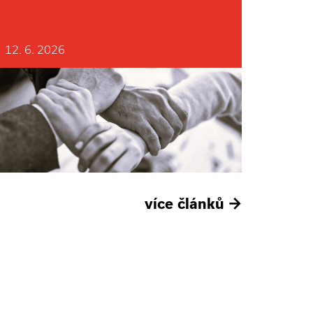
12. 6. 2026
více článků
→