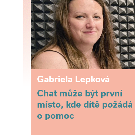
Gabriela Lepková
Chat může být první
místo, kde dítě požádá
o pomoc