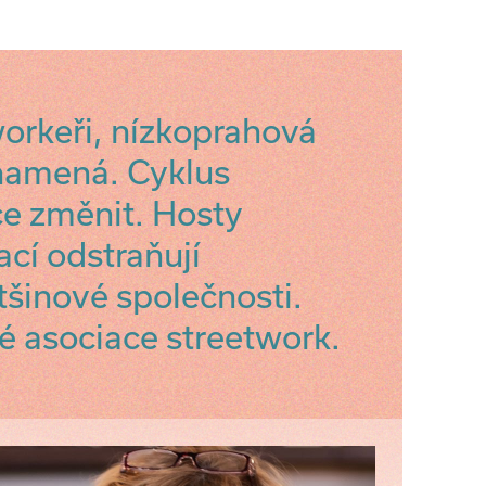
workeři, nízkoprahová
znamená. Cyklus
e změnit. Hosty
ací odstraňují
šinové společnosti.
é asociace streetwork.