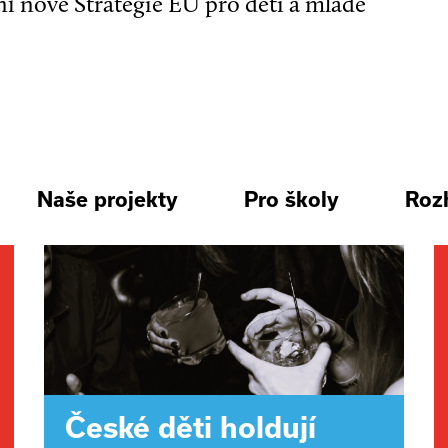
ní nové Strategie EU pro děti a mladé
Naše projekty
Pro školy
Roz
České děti holdují