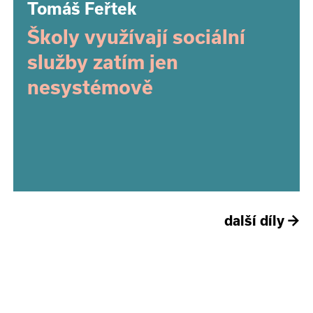
Tomáš Feřtek
Školy využívají sociální
služby zatím jen
nesystémově
další díly
→