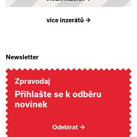
více inzerátů
→
Newsletter
Zpravodaj
Přihlašte se k odběru
novinek
Odebírat
→