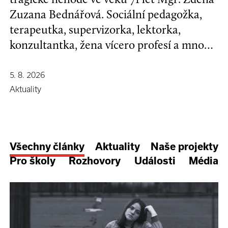
Zuzana Bednářová. Sociální pedagožka,
terapeutka, supervizorka, lektorka,
konzultantka, žena vícero profesí a mnoha
koníčků, kamarádka se širokým srdcem a
nespoutanou povahou.
5. 8. 2026
Aktuality
Všechny články
Aktuality
Naše projekty
Pro školy
Rozhovory
Události
Média