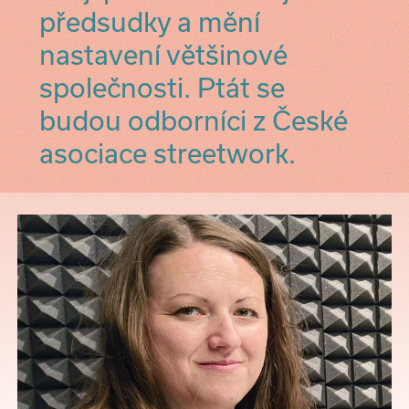
předsudky a mění
nastavení většinové
společnosti. Ptát se
budou odborníci z České
asociace streetwork.