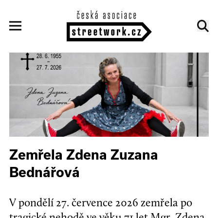
Zemřela Zdena Zuzana
Bednářová
V pondělí 27. července 2026 zemřela po
tragické nehodě ve věku 71 let Mgr. Zdena