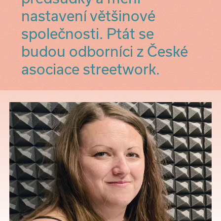
nastavení většinové
společnosti. Ptát se
budou odborníci z České
asociace streetwork.