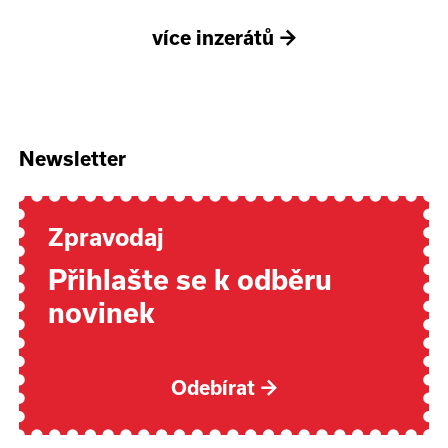
více inzerátů
→
Newsletter
Zpravodaj
Přihlašte se k odběru
novinek
Odebírat
→