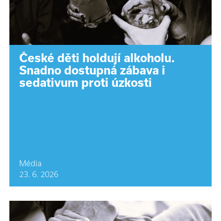
České děti holdují alkoholu.
Snadno dostupná zábava i
sedativum proti úzkosti
Média
23. 6. 2026