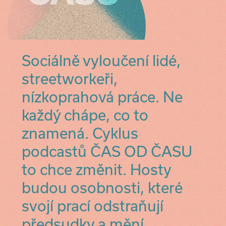
Sociálně vyloučení lidé,
streetworkeři,
nízkoprahová práce. Ne
každý chápe, co to
znamená. Cyklus
podcastů ČAS OD ČASU
to chce změnit. Hosty
budou osobnosti, které
svojí prací odstraňují
předsudky a mění