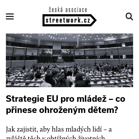
Strategie EU pro mládež – co
přinese ohroženým dětem?
Jak zajistit, aby hlas mladých lidí – a
zvláště těch v obtížných životních