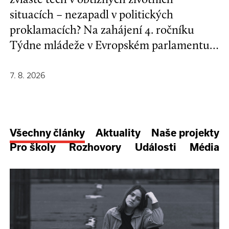
situacích – nezapadl v politických
proklamacích? Na zahájení 4. ročníku
Týdne mládeže v Evropském parlamentu v
Bruselu se mladí lidé a evropští
stakeholdeři zapojili do formulování nové
7. 8. 2026
Strategie EU pro děti a mladé lidi.
Všechny články
Aktuality
Naše projekty
Pro školy
Rozhovory
Události
Média