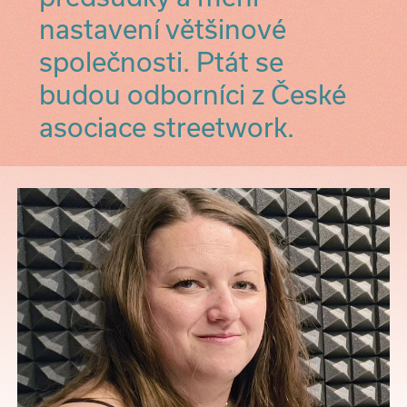
nastavení většinové
společnosti. Ptát se
budou odborníci z České
asociace streetwork.