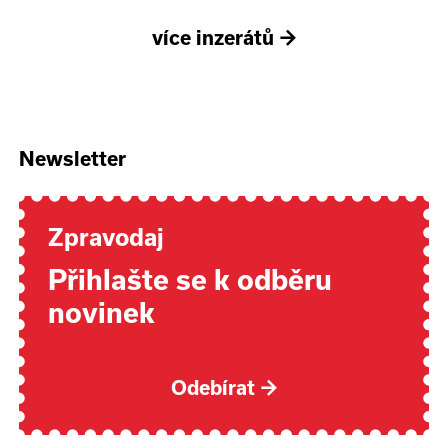
více inzerátů
→
Newsletter
Zpravodaj
Přihlašte se k odběru
novinek
Odebírat
→