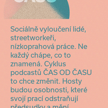
Sociálně vyloučení lidé,
streetworkeři,
nízkoprahová práce. Ne
každý chápe, co to
znamená. Cyklus
podcastů ČAS OD ČASU
to chce změnit. Hosty
budou osobnosti, které
svojí prací odstraňují
předsudky a mění