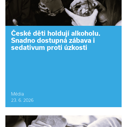
České děti holdují alkoholu.
Snadno dostupná zábava i
sedativum proti úzkosti
Média
23. 6. 2026