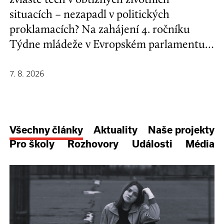
situacích – nezapadl v politických
proklamacích? Na zahájení 4. ročníku
Týdne mládeže v Evropském parlamentu v
Bruselu se mladí lidé a evropští
stakeholdeři zapojili do formulování nové
7. 8. 2026
Strategie EU pro děti a mladé lidi.
Všechny články
Aktuality
Naše projekty
Pro školy
Rozhovory
Události
Média