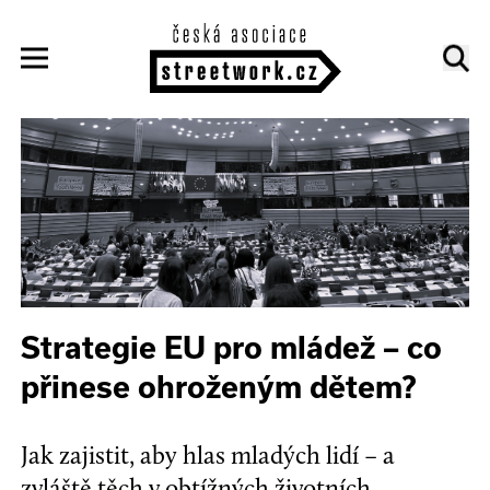
Strategie EU pro mládež – co
přinese ohroženým dětem?
Jak zajistit, aby hlas mladých lidí – a
zvláště těch v obtížných životních